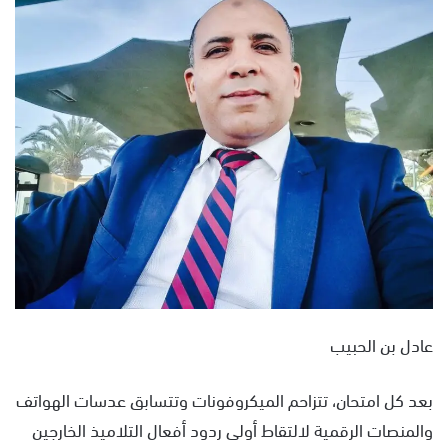
س
ل
ب
ر
ي
د
ا
إ
ل
ك
ت
ر
و
ن
عادل بن الحبيب
ي
ا
بعد كل امتحان، تتزاحم الميكروفونات وتتسابق عدسات الهواتف
والمنصات الرقمية لالتقاط أولى ردود أفعال التلاميذ الخارجين