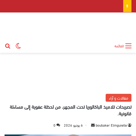
بح
الوضع ال
القائمة
مقالات و آراء
تصريحات تلاميذ الباكالوريا تحت المجهر، من لحظة عفوية إلى مساءلة
قانونية.
boubaker Elmguielle
أ
6 يونيو 2026
0
ر