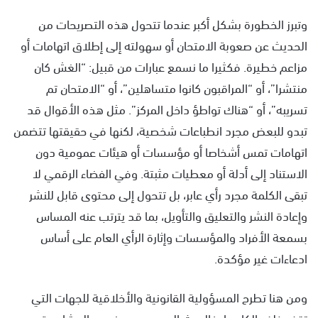
وتبرز الخطورة بشكل أكبر عندما تتحول هذه التصريحات من
الحديث عن صعوبة الامتحان أو سهولته إلى إطلاق اتهامات أو
مزاعم خطيرة. فكثيرا ما نسمع عبارات من قبيل: “الغش كان
منتشرا”، أو “المراقبون كانوا متساهلين”، أو “الامتحان تم
تسريبه”، أو “هناك تواطؤ داخل المركز”. مثل هذه الأقوال قد
تبدو للبعض مجرد انطباعات شخصية، لكنها في حقيقتها تتضمن
اتهامات تمس أشخاصا أو مؤسسات أو هيئات عمومية دون
الاستناد إلى أدلة أو معطيات مثبتة. وفي الفضاء الرقمي لا
تبقى الكلمة مجرد رأي عابر، بل تتحول إلى محتوى قابل للنشر
وإعادة النشر والتعليق والتأويل، بما قد يترتب عنه المساس
بسمعة الأفراد والمؤسسات وإثارة الرأي العام على أساس
ادعاءات غير مؤكدة.
ومن هنا تطرح المسؤولية القانونية والأخلاقية للجهات التي
تقف خلف الكاميرا. فالبحث المحموم عن نسب المشاهدة