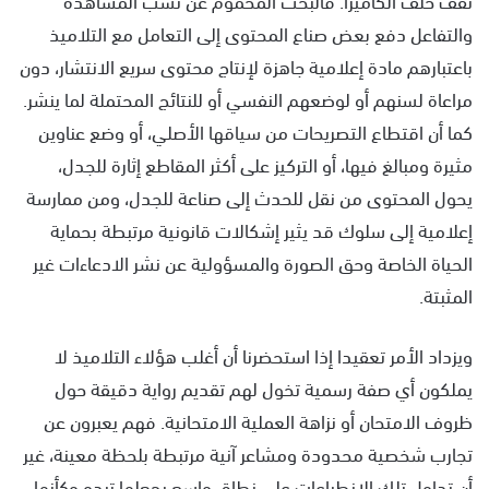
والتفاعل دفع بعض صناع المحتوى إلى التعامل مع التلاميذ
باعتبارهم مادة إعلامية جاهزة لإنتاج محتوى سريع الانتشار، دون
مراعاة لسنهم أو لوضعهم النفسي أو للنتائج المحتملة لما ينشر.
كما أن اقتطاع التصريحات من سياقها الأصلي، أو وضع عناوين
مثيرة ومبالغ فيها، أو التركيز على أكثر المقاطع إثارة للجدل،
يحول المحتوى من نقل للحدث إلى صناعة للجدل، ومن ممارسة
إعلامية إلى سلوك قد يثير إشكالات قانونية مرتبطة بحماية
الحياة الخاصة وحق الصورة والمسؤولية عن نشر الادعاءات غير
المثبتة.
ويزداد الأمر تعقيدا إذا استحضرنا أن أغلب هؤلاء التلاميذ لا
يملكون أي صفة رسمية تخول لهم تقديم رواية دقيقة حول
ظروف الامتحان أو نزاهة العملية الامتحانية. فهم يعبرون عن
تجارب شخصية محدودة ومشاعر آنية مرتبطة بلحظة معينة، غير
أن تداول تلك الانطباعات على نطاق واسع يجعلها تبدو وكأنها