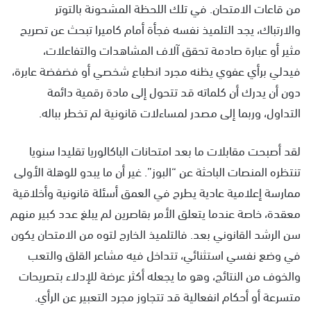
من قاعات الامتحان. في تلك اللحظة المشحونة بالتوتر
والارتباك، يجد التلميذ نفسه فجأة أمام كاميرا تبحث عن تصريح
مثير أو عبارة صادمة تحقق آلاف المشاهدات والتفاعلات،
فيدلي برأي عفوي يظنه مجرد انطباع شخصي أو فضفضة عابرة،
دون أن يدرك أن كلماته قد تتحول إلى مادة رقمية دائمة
التداول، وربما إلى مصدر لمساءلات قانونية لم تخطر بباله.
لقد أصبحت مقابلات ما بعد امتحانات الباكالوريا تقليدا سنويا
تنتظره المنصات الباحثة عن “البوز”. غير أن ما يبدو للوهلة الأولى
ممارسة إعلامية عادية يطرح في العمق أسئلة قانونية وأخلاقية
معقدة، خاصة عندما يتعلق الأمر بقاصرين لم يبلغ عدد كبير منهم
سن الرشد القانوني بعد. فالتلميذ الخارج لتوه من الامتحان يكون
في وضع نفسي استثنائي، تتداخل فيه مشاعر القلق والتعب
والخوف من النتائج، وهو ما يجعله أكثر عرضة للإدلاء بتصريحات
متسرعة أو أحكام انفعالية قد تتجاوز مجرد التعبير عن الرأي.