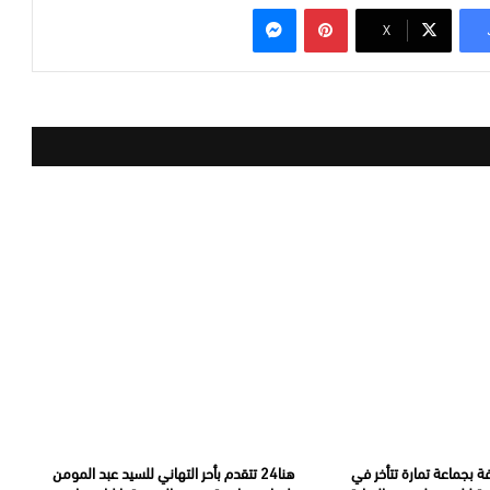
بينتيريست
ماسنجر
‫X
ة بجماعة تمارة تتأخر في
هنا24 تتقدم بأحر التهاني للسيد عبد المومن