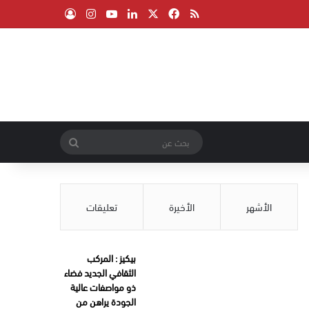
‫X
فيسبوك
ملخص الموقع RSS
لينكدإن
‫YouTube
انستقرام
تسجيل الدخول
بحث
عن
الأشهر
الأخيرة
تعليقات
بيكيز : المركب
الثقافي الجديد فضاء
ذو مواصفات عالية
الجودة يراهن من