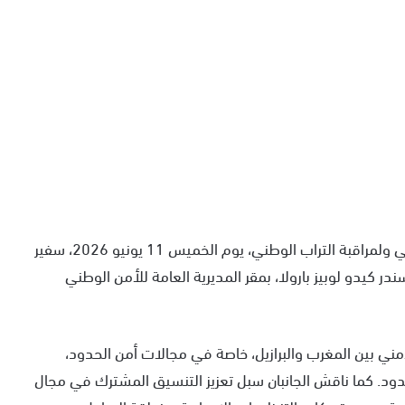
استقبل عبد اللطيف حموشي، المدير العام للأمن الوطني ولمراقبة التراب الوطني، يوم الخميس 11 يونيو 2026، سفير
ندر كيدو لوبيز بارولا، بمقر المديرية العامة للأمن الوطني
مني بين المغرب والبرازيل، خاصة في مجالات أمن الحدود،
حدود. كما ناقش الجانبان سبل تعزيز التنسيق المشترك في مجال