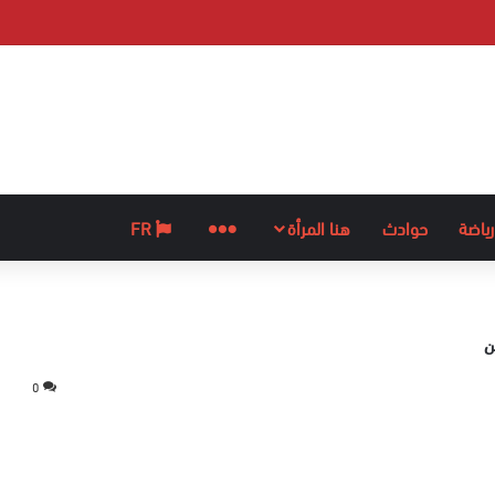
رياضة
حوادث
هنا المرأة
المزيد
FR
ن
0