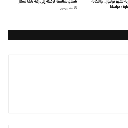
ة لشهر يوليوز… والنقابة
شماع بمناسبة ترقيته إلى رتبة باشا ممتاز
رة : مراسلة
منذ يومين