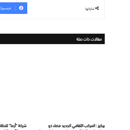
شاركها
فيسبوك
مقالات ذات صلة
بيكيز : المركب الثقافي الجديد فضاء ذو
شركة “أرما” للنظاف