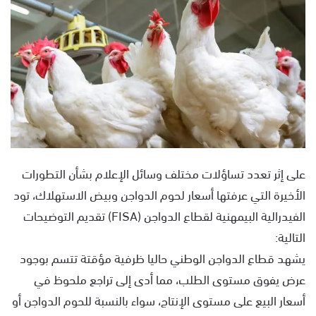
ل
ب
ر
ي
د
ا
إ
ل
ك
ت
على إثر تعدد تساؤلات مختلف وسائل الإعلام بشأن التطورات
ر
الأخيرة التي عرفتها أسعار لحوم الدواجن وبيض الاستهلاك، تود
و
الفيدرالية البيمهنية لقطاع الدواجن (FISA) تقديم التوضيحات
ن
ي
التالية:
ا
يشهد قطاع الدواجن الوطني حاليا ظرفية مؤقتة تتسم بوجود
عرض يفوق مستوى الطلب، مما أدى إلى تراجع ملحوظ في
أسعار البيع على مستوى الإنتاج، سواء بالنسبة للحوم الدواجن أو