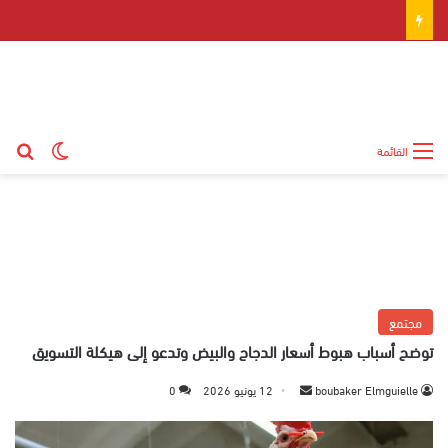
بح
الوضع ال
القائمة
مجتمع
توضح أسباب هبوط أسعار الدجاج والبيض وتدعو إلى هيكلة التسويق
boubaker Elmguielle
أ
12 يونيو 2026
0
ر
س