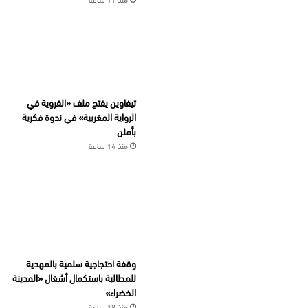
تيفاوين يفتح ملف «القروية في
الرواية المغربية» في ندوة فكرية
بأملن
منذ 14 ساعة
وقفة احتجاجية سلمية بالمهدية
للمطالبة باستكمال أشغال «المدينة
الخضراء»
منذ 19 ساعة