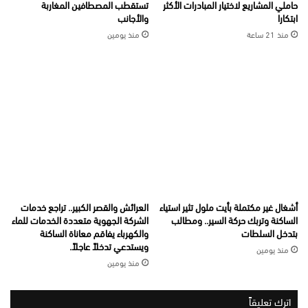
حاملي المشاريع لاختيار المبادرات الأكثر
تستقطب المصطافين المغاربة
ابتكارا
والأجانب
منذ 21 ساعة
منذ يومين
أشغال غير مكتملة بأيت ملول تثير استياء
العرائش والقصر الكبير.. تراجع خدمات
الساكنة وتربك حركة السير.. ومطالب
الشركة الجهوية متعددة الخدمات للماء
بتدخل السلطات
والكهرباء يفاقم معاناة الساكنة
ويستدعي تدخلاً عاجلاً.
منذ يومين
منذ يومين
اترك تعليقاً