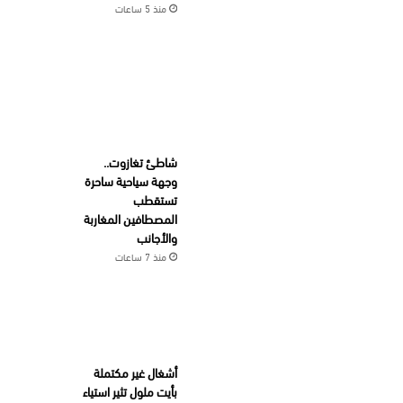
منذ 5 ساعات
شاطئ تغازوت..
وجهة سياحية ساحرة
تستقطب
المصطافين المغاربة
والأجانب
منذ 7 ساعات
أشغال غير مكتملة
بأيت ملول تثير استياء