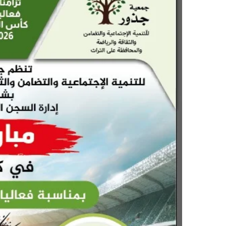
ر
ي
د
ا
إ
ل
ك
ت
ر
و
ن
ي
ا