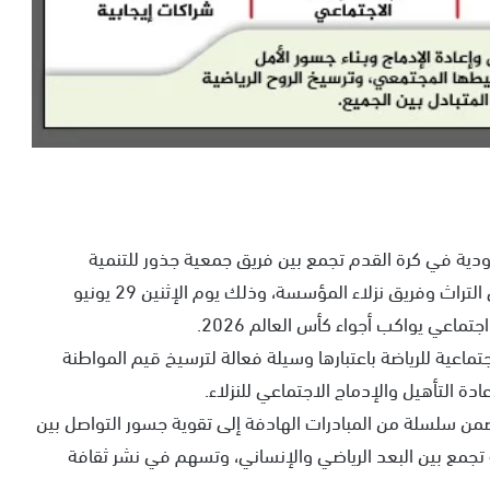
آيت ملول 1 لاحتضان مباراة ودية في كرة القدم تجمع بين فريق جمعية جذور للتنمية
الاجتماعية والتضامن والثقافة والرياضة والمحافظة على التراث وفريق نزلاء المؤسسة، وذلك يوم الإثنين 29 يونيو
جتماعية للرياضة باعتبارها وسيلة فعالة لترسيخ قيم المواطنة
 التأهيل والإدماج الاجتماعي للنزلاء.
من سلسلة من المبادرات الهادفة إلى تقوية جسور التواصل بين
جمع بين البعد الرياضي والإنساني، وتسهم في نشر ثقافة