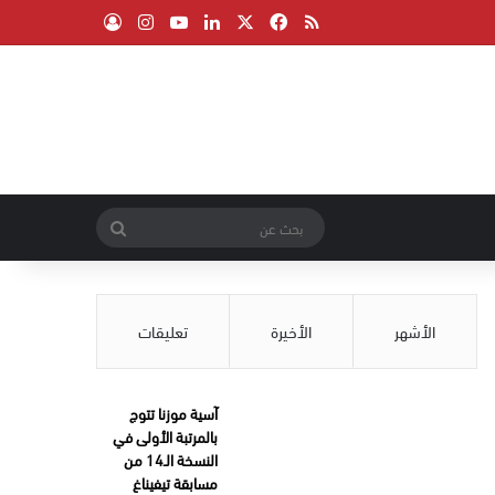
‫X
فيسبوك
ملخص الموقع RSS
لينكدإن
‫YouTube
انستقرام
تسجيل الدخول
بحث
عن
الأشهر
الأخيرة
تعليقات
آسية موزنا تتوج
بالمرتبة الأولى في
النسخة الـ14 من
مسابقة تيفيناغ