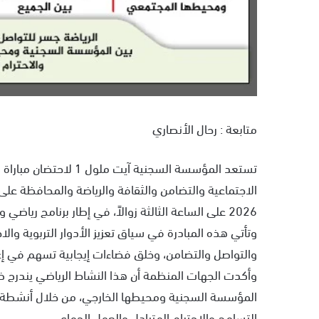
متابعة : رحال الأنصاري
تستعد المؤسسة السجنية 
2026 على الساعة الثالثة زوالاً، في إطار برنامج رياضي واجتماعي يواكب أجواء كأس العالم 2026.
وتأتي هذه المبادرة في سياق تعزيز الأدوار التربوية والا
والتواصل والتضامن، وخلق فضاءات إيجابية تسهم في إعادة
وأكدت الجهات المنظمة أن هذا النشاط الرياضي يندرج ض
المؤسسة السجنية ومحيطها الخارجي، من خلال أنشطة ت
التسامح والاحترام المتبادل والعمل الجماعي.