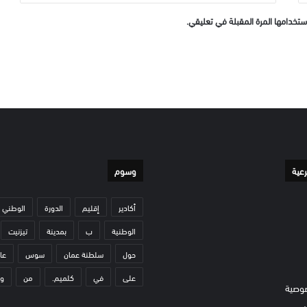
ستخدامها المرة المقبلة في تعليقي.
رعية
وسوم
أكادير
إقليم
الدورة
الوطني
الوطنية
ب
بمدينة
تيزنيت
حول
سلطنة عمان
سوس
عا
على
في
كلميم.
من
و
وصية