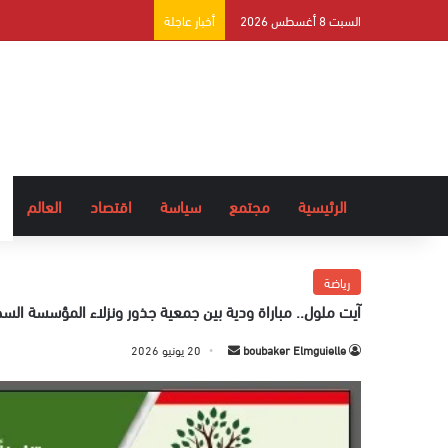
السبت 8 أغسطس 2026
أخبار عاجلة
الرئيسية
مجتمع
سياسة
اقتصاد
العالم
رياضة
آيت ملول.. مباراة ودية بين جمعية جذور ونزلاء المؤسسة السجني
boubaker Elmguielle
أ
20 يونيو 2026
ر
س
ل
ب