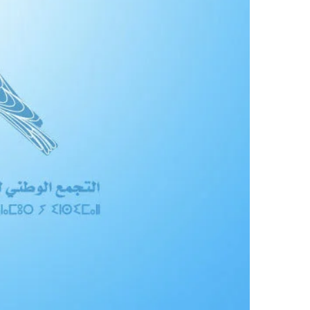
ر
ي
د
ا
إ
ل
ك
ت
ر
و
ن
ي
ا