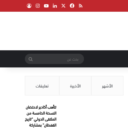
‫X
فيسبوك
ملخص الموقع RSS
لينكدإن
‫YouTube
انستقرام
تسجيل الدخول
بحث
عن
الأشهر
الأخيرة
تعليقات
تتأهب أكادير لاحتضان
النسخة الخامسة من
الملتقى الدولي “تاريخ
القفطان” بمشاركة