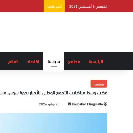
الخميس 6 أغسطس 2026
أخبار عاجلة
الرئيسية
مجتمع
سياسة
اقتصاد
العالم
سياسة
غضب وسط مناضلات التجمع الوطني للأحرار بجهة سوس ماسة ب
boubaker Elmguielle
أ
20 يونيو 2026
ر
س
ل
ب