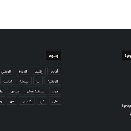
رعية
وسوم
أكادير
إقليم
الدورة
الوطني
الوطنية
ب
بمدينة
تيزنيت
حول
سلطنة عمان
سوس
عا
على
في
كلميم.
من
و
وصية