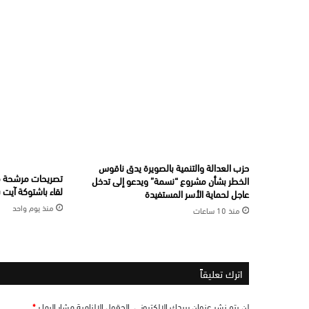
حزب العدالة والتنمية بالصويرة يدق ناقوس
تصريحات مرشحة مح
الخطر بشأن مشروع “نسمة” ويدعو إلى تدخل
لقاء باشتوكة آيت ب
عاجل لحماية الأسر المستفيدة
منذ يوم واحد
منذ 10 ساعات
اترك تعليقاً
لن يتم نشر عنوان بريدك الإلكتروني.
الحقول الإلزامية مشار إليها بـ
*