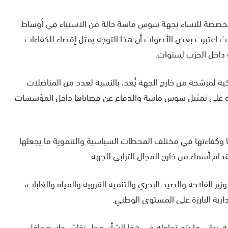
 المخصصة للنساء بجهة سوس ماسة حالة من الاستياء في أوساط
ث اعتبرت بعض الأصوات أن هذا التوجه يمثل إقصاء للكفاءات
 داخل الحزب لسنوات.
ية لمرشحة من خارج الجهة يُعد، بالنسبة لعدد من المناضلات
ادرة على تمثيل سوس ماسة والدفاع عن قضاياها داخل المؤسسات
 وكفاءتها في مختلف المحطات السياسية والتنموية ما يجعلها
دام أسماء من خارج المجال الترابي للجهة.
 الفلاحة والصيد البحري والتنمية القروية والمياه والغابات،
ارية البارزة على المستوى الوطني.
ية، يبقى ما يتم تداوله في هذا الشأن محل نقاش واسع داخل