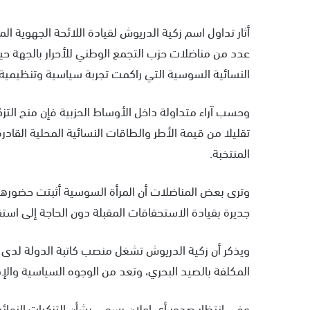
أثار تداول اسم زكية الدريوش لقيادة اللائحة الجهوية
عدد من مناضلات حزب التجمع الوطني للأحرار بالجهة حي
النسائية السوسية التي راكمت تجربة سياسية وتنظيمية
وحسب آراء متداولة داخل الأوساط الحزبية فإن منح التزك
تقليلا من قيمة الأطر والطاقات النسائية المحلية الق
المنتخبة.
وترى بعض المناضلات أن المرأة السوسية أثبتت حضورها
جديرة بقيادة الاستحقاقات المقبلة دون الحاجة إلى استق
ويذكر أن زكية الدريوش تشغل منصب كاتبة الدولة لدى وزير
المكلفة بالصيد البحري، وتعد من الوجوه السياسية والإد
وفي انتظار صدور أي إعلان رسمي بشأن التزكيات النهائ