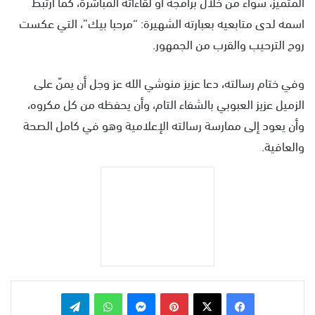
المتميز، سواء من خلال برامجه أو لقاءاته المباشرة، كما ارتبط
اسمه لدى متابعيه بعبارته الشهيرة: “مرحبا بيك”، التي عكست
روح الترحيب والقرب من الجمهور.
وفي ختام رسالته، دعا عزيز منوشي الله عز وجل أن يمنّ على
الزميل عزيز العبوبي بالشفاء التام، وأن يحفظه من كل مكروه،
وأن يعود إلى ممارسة رسالته الإعلامية وهو في كامل الصحة
والعافية.
بينتيريست
ماسنجر
واتساب
تيلقرام