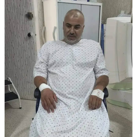
س
ل
ب
ر
ي
د
ا
إ
ل
ك
ت
ر
و
ن
ي
ا