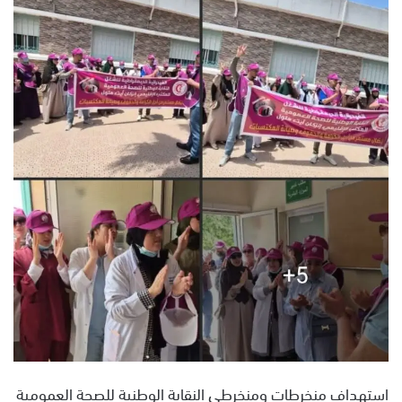
س
ل
ب
ر
ي
د
ا
إ
ل
ك
ت
ر
و
ن
ي
ا
استهداف منخرطات ومنخرطي النقابة الوطنية للصحة العمومية