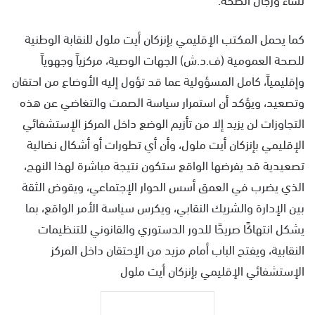
كما يحمل المكتب الإقليمي بإنزكان أيت ملول للنقابة الوطنية
للصحة العمومية (ف.د.ش) الجهات الوصية، مركزياً وجهوياً
وإقليمياً، كامل المسؤولية عما قد تؤول إليه الأوضاع من احتقان
وتصعيد، ويؤكد أن استمرار سياسة الصمت والتغاضي عن هذه
التجاوزات لن يزيد إلا من تأزيم الوضع داخل المركز الإستشفائي
الإقليمي بإنزكان أيت ملول، وأن أي تطورات أو أشكال نضالية
تصعيدية قد يفرضها الواقع ستكون نتيجة مباشرة لهذا النهج،
الذي يضرب في العمق أسس الحوار الإجتماعي، ويقوض الثقة
بين الإدارة والشريك النقابي، ويكرس سياسة الأمر الواقع، بما
يشكل انتهاكًا صريحًا للدور الدستوري والقانوني للتنظيمات
النقابية، ويفتح الباب أمام مزيد من الإحتقان داخل المركز
الإستشفائي الإقليمي بإنزكان أيت ملول