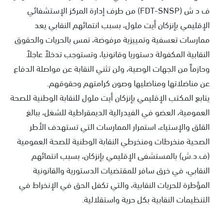
ف د ش (FDT-SNSP) من طرف إدارة المركز الإستشفائي
الإقليمي بإنزكان أيت ملول، بسبب انتمائهم النقابي يعد
ممارسات تعسفية وتمييزية مرفوضة، تمس بالحريات والحقوق
النقابية المكفولة دستوريا وقانونيا، وتستوجب تدخلاً عاجلاً
وحازماً من الجهات الوصية، ولن تثني النقابة عن مواصلة الدفاع
عن مناضلاتها ومناضليها وصون كرامتهم وحقوقهم.
يتابع المكتب الإقليمي بإنزكان أيت ملول للنقابة الوطنية للصحة
العمومية، العضو في الفيدرالية الديمقراطية للشغل، ببالغ
القلق والإستياء، استمرار الممارسات التي تستهدف الأطر
الصحية منخرطات ومنخرطي النقابة الوطنية للصحة العمومية
(ف.د.ش) بالمستشفى الإقليمي بإنزكان، بسبب انتمائهم
النقابي، في خرق سافر للمقتضيات الدستورية والقانونية
المؤطرة للحريات النقابية، والتي تكفل الحق في الإنخراط في
التنظيمات النقابية بكل حرية واستقلالية.