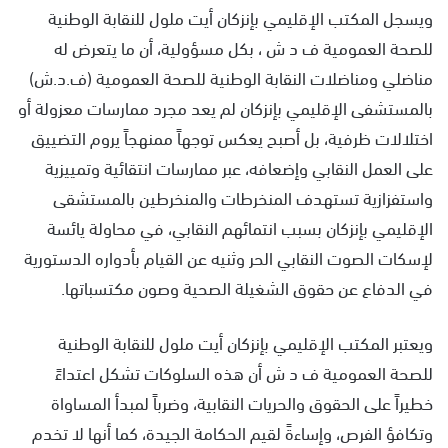
ويسجل المكتب الإقليمي بإنزكان أيت ملول للنقابة الوطنية
للصحة العمومية ف د ش ، بكل مسؤولية، أن ما يتعرض له
مناضلي ومناضلات النقابة الوطنية للصحة العمومية (ف.د.ش)
بالمستشفى الإقليمي بإنزكان لم يعد مجرد ممارسات معزولة أو
اختلالات ظرفية، بل أصبح يعكس توجهاً ممنهجاً يروم التضييق
على العمل النقابي وإضعافه، عبر ممارسات انتقائية وتمييزية
واستفزازية تستهدف المنخرطات والمنخرطين بالمستشقى
الإقليمي بإنزكان بسبب انتمائهم النقابي، في محاولة يائسة
لإسكات الصوت النقابي الحر وثنيه عن القيام بأدواره الدستورية
في الدفاع عن حقوق الشغيلة الصحية وصون مكتسباتها.
ويعتبر المكتب الإقليمي بإنزكان أيت ملول للنقابة الوطنية
للصحة العمومية ف د ش أن هذه السلوكات تشكل اعتداءً
خطيراً على الحقوق والحريات النقابية، وضرباً لمبدأ المساواة
وتكافؤ الفرص، وإساءةً لقيم الحكامة الجيدة، كما أنها لا تخدم