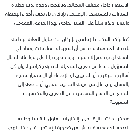
الإستقرار داخل مختلف المصالح، وبالأخص وحدة تدبير حظيرة
السيارات بالمستشفى الإقليمي بإنزكان، بل تكرس أجواء الإحتقان
والتوتر، وتؤثر سلباً على السير العادي لهذا المرفق العمومي.
كما يؤكد المكتب الإقليمي بإنزكان أيت ملول للنقابة الوطنية
للصحة العمومية ف د ش أن استهداف مناضلات ومناضلي
النقابة لن يزيدهم إلا صموداً ووحدةً وإصراراً على مواصلة النضال
المسؤول دفاعاً عن حقوق الشغيلة الصحية وكرامتها، وأن كل
أساليب الترهيب أو التضييق أو الإقصاء أو الإستفزاز ستبوء
بالفشل، ولن تنال من عزيمة التنظيم النقابي أو تدفعه إلى
التراجع عن الدفاع المستميت عن الحقوق والمكتسبات
المشروعة.
ويحذر المكتب الإقليمي بإنزكان أيت ملول للنقابة الوطنية
للصحة العمومية ف د ش من خطورة الإستمرار في هذا النهج،