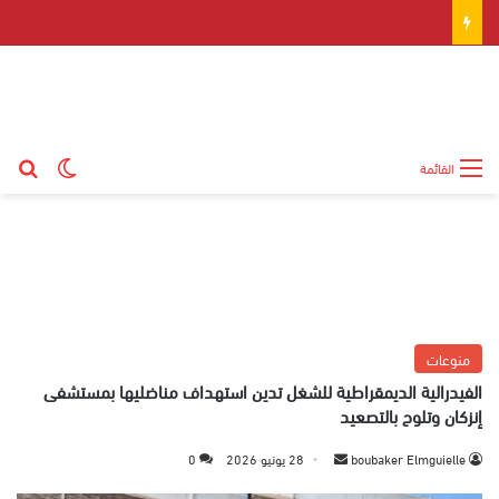
بح
الوضع ال
القائمة
منوعات
الفيدرالية الديمقراطية للشغل تدين استهداف مناضليها بمستشفى
إنزكان وتلوح بالتصعيد
boubaker Elmguielle
أ
28 يونيو 2026
0
ر