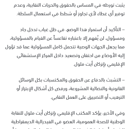
يثبت تورطه في المساس بالحقوق والحريات النقابية، وعدم
توفير أي غطاء لأي تجاوز أو شطط في استعمال السلطة.
– التأكيد أن استمرار هذا الوضع، في ظل غياب تدخل جاد
ومسؤول، لن يُفهم إلا باعتباره تقاعساً عن القيام بالمسؤولية،
مما يجعل الجهات الوصية تتحمل كامل المسؤولية عما قد تؤول
إليه الأوضاع من احتقان وتصعيد داخل المركز الإستشفائي
الإقليمي بإنزكان أيت ملول.
– التشبث بالدفاع عن الحقوق والمكتسبات بكل الوسائل
القانونية والنضالية المشروعة، ورفض كل أشكال الإبتزاز أو
الترهيب أو التضييق على العمل النقابي.
وفي الأخير، يؤكد المكتب الإقليمي بإنزكان أيت ملول للنقابة
الوطنية للصحة العمومية، العضو في الفيدرالية الديمقراطية