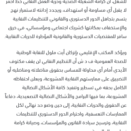
للشغل، أن كرامة الشغيلة الصحية وحرية العمل النقابي خط أحمر
لا يقبل أي مساومة أو استهداف، ويجدد إدانته لاستمرار نهج
يتسم بتجاهل الدور الدستوري والقانوني للتنظيمات النقابية
والإستخفاف بمكانتها كشريك اجتماعي ومؤسساتي، في خرق
سافر للمقتضيات الدستورية والقانونية المؤطرة للحريات النقابية.
ويؤكد المكتب الإقليمي بإنزكان أيت ملول للنقابة الوطنية
للصحة العمومية ف د ش أن التنظيم النقابي لن يقف مكتوف
الأيدي أمام أي محاولة للمساس بحقوق مناضلاته ومناضليه أو
التضييق على ممارستهم النقابية المشروعة، ويعلن احتفاظه
الكامل بحقه في تسطير وتنفيذ كافة الأشكال النضالية
المشروعة، بما فيها البرامج والأشكال النضالية التصعيدية، دفاعاً
عن الحقوق والحريات النقابية، إلى حين وضع حد نهائي لكل
الممارسات التعسفية، واحترام الدور الدستوري للتنظيمات
النقابية، وترسيخ سيادة القانون والمؤسسات، وصيانة كرامة
نساء ورجال الصحة.