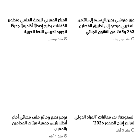
عزيز منوشي يدين الإساءة إلى الأمن
المركز المغربي للبحث العلمي وتطوير
المغربي ويدعو إلى تطبيق الفصلين
الكفاءات يطرح إصدارًا أكاديميًا جديدًا
263 و265 من القانون الجنائي
لتجويد تدريس اللغة العربية
منذ يوم واحد
منذ يومين
السعودية: بدء فعاليات “المزاد الدولي
بوخير يضع وقائع ملف قضائي أمام
لمزارع إنتاج الصقور 2026”
أنظار رئيس جمعية هيئات المحامين
بالمغرب
منذ 3 أيام
منذ 4 أيام