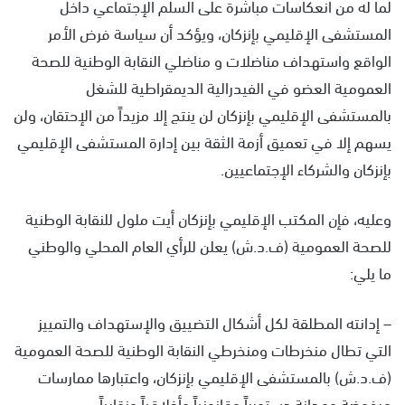
لما له من انعكاسات مباشرة على السلم الإجتماعي داخل
المستشفى الإقليمي بإنزكان، ويؤكد أن سياسة فرض الأمر
الواقع واستهداف مناضلات و مناضلي النقابة الوطنية للصحة
العمومية العضو في الفيدرالية الديمقراطية للشغل
بالمستشفى الإقليمي بإنزكان لن ينتج إلا مزيداً من الإحتقان، ولن
يسهم إلا في تعميق أزمة الثقة بين إدارة المستشفى الإقليمي
بإنزكان والشركاء الإجتماعيين.
وعليه، فإن المكتب الإقليمي بإنزكان أيت ملول للنقابة الوطنية
للصحة العمومية (ف.د.ش) يعلن للرأي العام المحلي والوطني
ما يلي:
– إدانته المطلقة لكل أشكال التضييق والإستهداف والتمييز
التي تطال منخرطات ومنخرطي النقابة الوطنية للصحة العمومية
(ف.د.ش) بالمستشفى الإقليمي بإنزكان، واعتبارها ممارسات
مرفوضة ومدانة دستورياً وقانونياً وأخلاقياً ونقابياً.