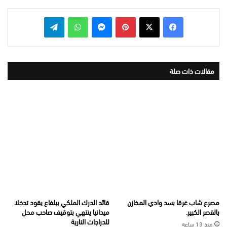
بينتيريست
ماسنجر
واتساب
تيلقرام
مقالات ذات صلة
مصرع شاب غرقا بسد وادي المخازن
قائد الدرك الملكي ببلفاع يقود تدخلا
بالقصر الكبير.
ميدانيا ينتهي بتوقيف صاحب محل
للدراجات النارية
منذ 13 ساعة