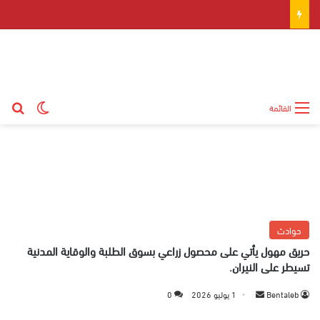
بح
الوضع ال
القائمة
حوادث
حريق مهول يأتي على محصول زراعي بسوق الطلبة والوقاية المدنية
تسيطر على النيران.
Bentaleb
أ
1 يوليو 2026
0
ر