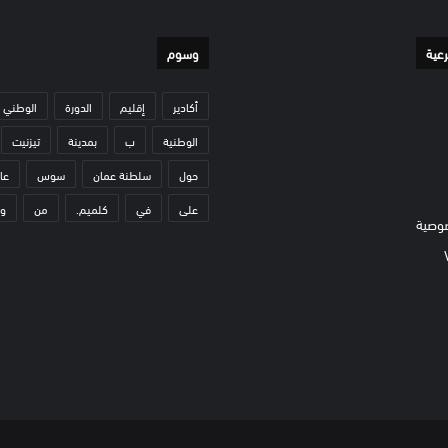
رعية
وسوم
أكادير
إقليم
الدورة
الوطني
الوطنية
ب
بمدينة
تيزنيت
حول
سلطنة عمان
سوس
عا
على
في
كلميم.
من
و
وصية