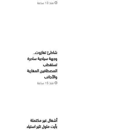
منذ 13 ساعة
شاطئ تغازوت..
وجهة سياحية ساحرة
تستقطب
المصطافين المغاربة
والأجانب
منذ 15 ساعة
أشغال غير مكتملة
بأيت ملول تثير استياء