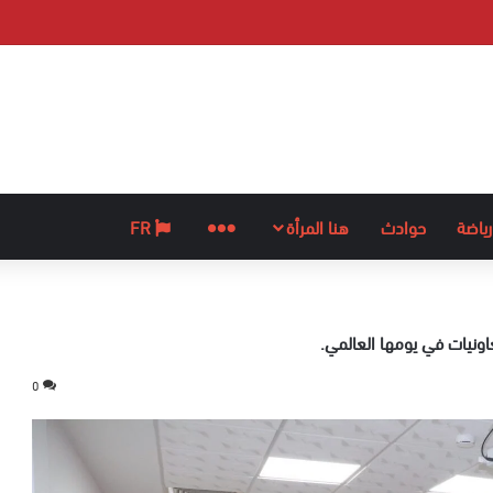
رياضة
حوادث
هنا المرأة
المزيد
FR
عاونيات في يومها العالمي.
0