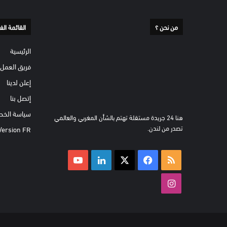
من نحن ؟
القائمة الف
الرئيسية
فريق العمل
إعلن لدينا
إتصل بنا
سياسة الخص
هنا 24 جريدة مستقلة تهتم بالشأن المغربي والعالمي
تصدر من لندن.
Version FR
ملخص
‫X
فيسبوك
لينكدإن
‫YouTube
الموقع
انستقرام
RSS