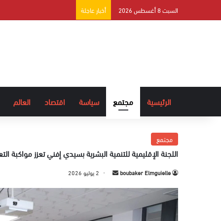
السبت 8 أغسطس 2026
أخبار عاجلة
الرئيسية
مجتمع
سياسة
اقتصاد
العالم
مجتمع
اللجنة الإقليمية للتنمية البشرية بسيدي إفني تعزز مواكبة الت
boubaker Elmguielle
أ
2 يوليو 2026
ر
س
ل
ب