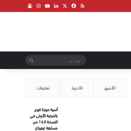
‫X
فيسبوك
ملخص الموقع RSS
لينكدإن
‫YouTube
انستقرام
تسجيل الدخول
بحث
عن
الأشهر
الأخيرة
تعليقات
آسية موزنا تتوج
بالمرتبة الأولى في
النسخة الـ14 من
مسابقة تيفيناغ