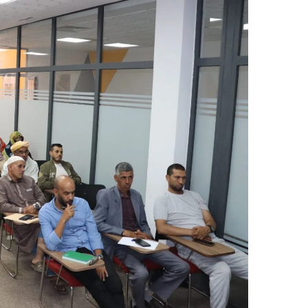
ر
ي
د
ا
إ
ل
ك
ت
ر
و
ن
ي
ا