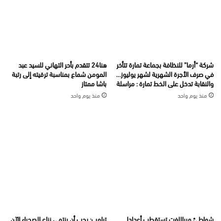
شركة “أرما” للنظافة بجماعة تمارة تتأخر
هنا24 تتقدم بأحر التهاني للسيد عبد
في صرف الأجرة الشهرية لشهر يوليوز…
المومن شماع بمناسبة ترقيته إلى رتبة
والنقابة تدخل على الخط تمارة : مراسلة
باشا ممتاز
منذ يوم واحد
منذ يوم واحد
شواطئ ميراللفت تستقطب أعدادا
ترامب: يجب أن ينتهي نزاع الصحراء الآن