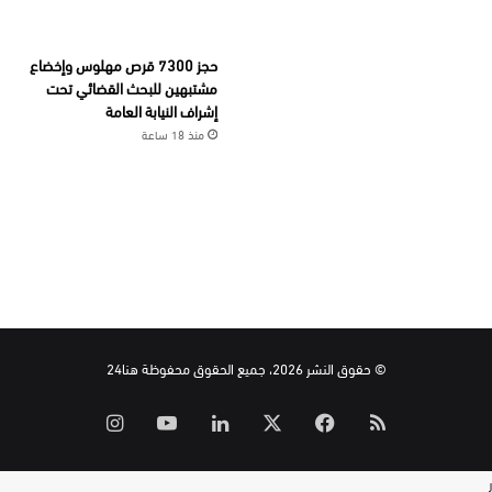
حجز 7300 قرص مهلوس وإخضاع
مشتبهين للبحث القضائي تحت
إشراف النيابة العامة
منذ 18 ساعة
© حقوق النشر 2026، جميع الحقوق محفوظة هنا24
ملخص
‫X
فيسبوك
لينكدإن
‫YouTube
انستقرام
الموقع
ر