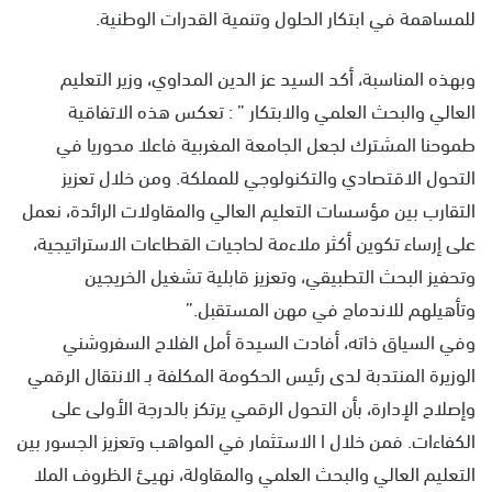
للمساهمة في ابتكار الحلول وتنمية القدرات الوطنية.
وبهذه المناسبة، أكد السيد عز الدين المداوي، وزير التعليم
العالي والبحث العلمي والابتكار ” : تعكس هذه الاتفاقية
طموحنا المشترك لجعل الجامعة المغربية فاعلا محوريا في
التحول الاقتصادي والتكنولوجي للمملكة. ومن خلال تعزيز
التقارب بين مؤسسات التعليم العالي والمقاولات الرائدة، نعمل
على إرساء تكوين أكثر ملاءمة لحاجيات القطاعات الاستراتيجية،
وتحفيز البحث التطبيقي، وتعزيز قابلية تشغيل الخريجين
وتأهيلهم للاندماج في مهن المستقبل.”
وفي السياق ذاته، أفادت السيدة أمل الفلاح السفروشني
الوزيرة المنتدبة لدى رئيس الحكومة المكلفة بـ الانتقال الرقمي
وإصلاح الإدارة، بأن التحول الرقمي يرتكز بالدرجة الأولى على
الكفاءات. فمن خلال ا الاستثمار في المواهب وتعزيز الجسور بين
التعليم العالي والبحث العلمي والمقاولة، نهيئ الظروف الملا