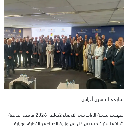
س
ل
ب
ر
ي
د
ا
إ
ل
ك
ت
ر
و
ن
متابعة: الحسين أغراس
ي
ا
شهدت مدينة الرباط يوم الاربعاء 2يوليوز 2026 توقيع اتفاقية
شراكة استراتيجية بين كل من وزارة الصناعة والتجارة، ووزارة