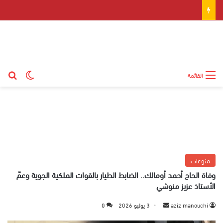
بح
الوضع ال
القائمة
منوعات
وفاة الحاج أحمد أومالك.. الضابط الطيار بالقوات الملكية الجوية وعمّ
الأستاذ عزيز منوشي
aziz manouchi
أ
3 يوليو 2026
0
ر