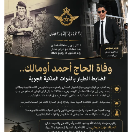
س
ل
ب
ر
ي
د
ا
إ
ل
ك
ت
ر
و
ن
ي
ا