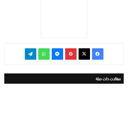
بينتيريست
ماسنجر
واتساب
تيلقرام
مقالات ذات صلة