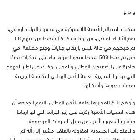
س
و م ع
ل
ب
ر
تمكنت المصالح الأمنية اللاممركزة في مجموع التراب الوطني،
ي
يوم الثلاثاء الماضي، من توقيف 1616 شخصا من بينهم 1108
د
تم ضبطهم في حالة تلبس بارتكاب جنايات وجنح مختلفة، في
ا
حين تم ضبط 508 شخصا مبحوثا عنهم، بناء على مذكرات بحث
إ
ل
صادرة على الصعيدين الوطني والمحلي، وذلك في إطار الجهود
ك
التي تبذلها المديرية العامة للأمن الوطني لمكافحة الجريمة
ت
بمختلف صورها وأشكالها.
ر
و
وأوضح بلاغ للمديرية العامة للأمن الوطني، اليوم الجمعة، أن
ن
ي
هذه العمليات الأمنية ركزت على زجر الجرائم التي لها ارتباط
ا
مباشر بالشعور بالأمن، من قبيل السرقات الموصوفة
والاعتداءات الجسدية المقرونة بالعنف، مشيرا إلى أنه تم
توقيف 35 شخصا من أجل السرقات العنيفة، وشخصين من أجل