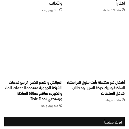
ابتكارا
والأجانب
منذ 19 ساعة
منذ يوم واحد
أشغال غير مكتملة بأيت ملول تثير استياء
العرائش والقصر الكبير.. تراجع خدمات
الساكنة وتربك حركة السير.. ومطالب
الشركة الجهوية متعددة الخدمات للماء
بتدخل السلطات
والكهرباء يفاقم معاناة الساكنة
ويستدعي تدخلاً عاجلاً.
منذ يوم واحد
منذ يوم واحد
اترك تعليقاً