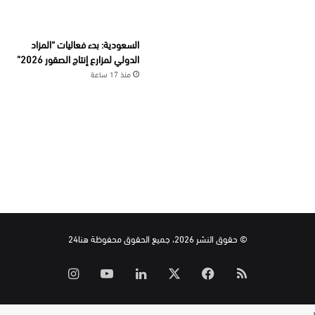
السعودية: بدء فعاليات “المزاد
الدولي لمزارع إنتاج الصقور 2026”
منذ 17 ساعة
© حقوق النشر 2026، جميع الحقوق محفوظة هنا24
ملخص
‫X
فيسبوك
لينكدإن
‫YouTube
انستقرام
الموقع
ر