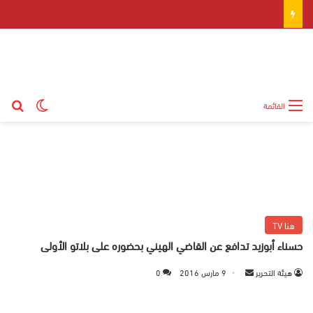
بح
الوضع ال
القائمة
هنا TV
حسناء أبوزيد تدافع عن القاضي الهيني بحضوره على بلاتو الأولى
هيئة التحرير
أ
9 مارس 2016
0
ر
س