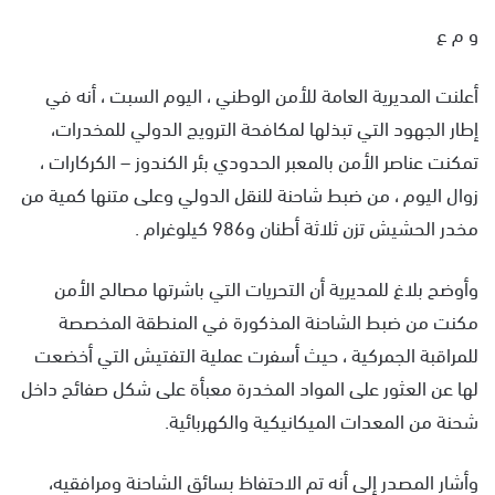
س
و م ع
ل
ب
أعلنت المديرية العامة للأمن الوطني ، اليوم السبت ، أنه في
ر
ي
إطار الجهود التي تبذلها لمكافحة الترويج الدولي للمخدرات،
د
تمكنت عناصر الأمن بالمعبر الحدودي بئر الكندوز – الكركارات ،
ا
زوال اليوم ، من ضبط شاحنة للنقل الدولي وعلى متنها كمية من
إ
مخدر الحشيش تزن ثلاثة أطنان و986 كيلوغرام .
ل
ك
ت
وأوضح بلاغ للمديرية أن التحريات التي باشرتها مصالح الأمن
ر
مكنت من ضبط الشاحنة المذكورة في المنطقة المخصصة
و
للمراقبة الجمركية ، حيث أسفرت عملية التفتيش التي أخضعت
ن
لها عن العثور على المواد المخدرة معبأة على شكل صفائح داخل
ي
ا
شحنة من المعدات الميكانيكية والكهربائية.
وأشار المصدر إلى أنه تم الاحتفاظ بسائق الشاحنة ومرافقيه،