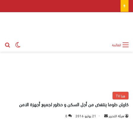
بح
الوضع ال
القائمة
هنا TV
كاريان طوما ينتفض من أجل السكن و حظور لجميع أجهزة الامن
هيئة التحرير
أ
21 يوليو 2016
0
ر
س