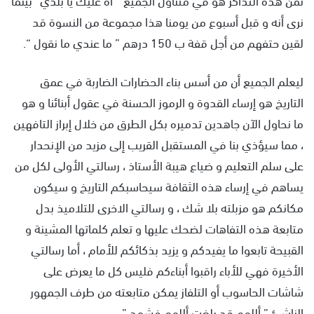
نرى أنه و قبل أسبوع من يومنا هذا مجموعة من النسوة قد
لقين حتفهم من أجل قفة ب 150 درهم ” ما عندي ما نقول “.
ليعلم الجميع أن من أسس بناء الحضارات الضاربة في عمق
التاريخ هو إرساء القدوة و الرموز الحسنة في عقول أبنائنا و هو
ما نحاول الآن جاهدين تدميره بكل الطرق من خلال إبراز التافهين
، مما سيؤذي بنا في المستقبل القريب إلى مزيد من الإنحدار
على سلم التعليم و ضياع هيبة الأستاذ ، رسالتي الأولى لكل من
يساهم في إرساء هذه الثقافة سيحاسبكم التاريخ و سيكون
مكانكم هو مزبلته بلا شك ، و رسالتي الاخرى للتلاميذ بدل
متابعة هذه التفاهات لضحك عليها و تعلم كلماتها المشينة و
القبيحة تابعوا ما يفيدكم و يزيد بذكائكم للأمام ، أما رسالتي
الأخيرة فهي للأباء راقبوا أبناءكم فليس كل ما يعرض على
شاشات الحاسوب أو التلفاز يمكن متابعته من طرف الجمهور
الناشئ ” أللهم قد بلغت أللهم فشهد ” .