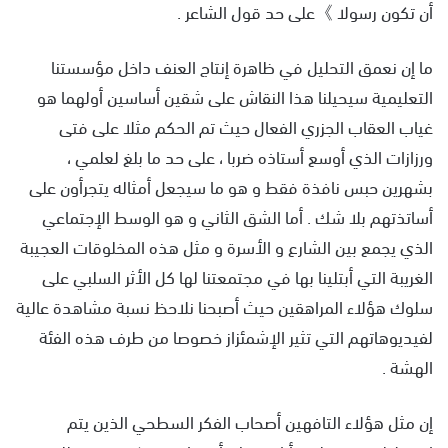
أن تكون رسولا 》على حد قول الشاعر .
ما إن نعمق التحليل في ظاهرة إنتاج العنف داخل مؤسستنا
التعليمية سيحيلنا هذا النقاش على شقين أساسين أولهما هو
غياب العقاب الجزري الفعال حيث تم الحكم مثلا على فتى
ورزازات الذي أوسع أستاذه ضربا ، على حد ما بلغ لعلمي ،
بشهرين حبس نافذة فقط و هو ما سيجعل أمثاله يتجرأون على
أساتذتهم بلا شك . أما الشق الثاني و هو الوسط الإجتماعي
الذي يجمع بين الشارع و الأسرة و مثل هذه المخلوقات العجيبة
الغريبة التي أبتلينا بها في مجتمعتنا لها كل الأثر السلبي على
سلوك هؤلاء المراهقين حيث أصبحنا نلاحظ نسبة مشاهدة عالية
لفيديوهاتهم التي تثير الإشمئزاز خصوصا من طرف هذه الفئة
الهشة .
إن مثل هؤلاء التافهين أصحاب الفكر السطحي الذين يتم