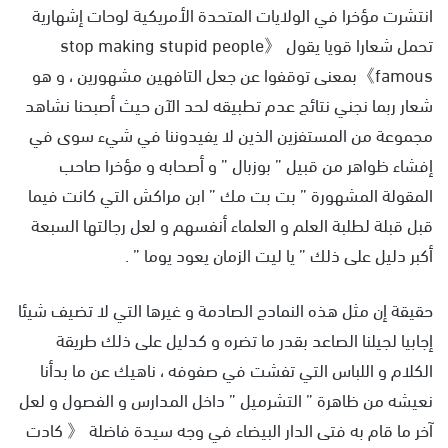
انتشرت مؤخرا في الولايات المتحدة الأمريكية لوحات إشهارية
ل
ب
تحمل شعارا قويا يقول 《stop making stupid people
ر
famous》بمعنى توقفوا عن جعل التافهين مشهورين ، و هو
ي
شعار ربما نجني نتائج عدم تطبيقه لحد الآن حيث أصبحنا نشاهد
د
مجموعة من المستفزين الذين لا يفيدوننا في شيء سوى في
ا
إ
إفشاء ظواهر من قبيل ” بوزبال ” و أصحابه و مؤخرا صاحب
ل
المقولة المشهورة ” بت بت مك ” ابن مراكش التي كانت فيما
ك
قبل قبلة لطلبة العلم و العلماء أنفسهم و لعل رجالتها السبعة
ت
أكبر دليل على ذلك ” يا ليت الزمان يعود يوما ” .
ر
و
ن
حقيقة إن مثل هذه النمادج الصادمة و غيرها التي لا تضيف شيئا
ي
إجابيا لجيلنا الصاعد بقدر ما تضره و كدليل على ذلك طريقة
ا
الكلام و اللباس التي تفشت في صفوفه ، ناهيك عن ما بدأنا
نعيشه من ظاهرة ” التشرميل ” داخل المدارس و الفصول و لعل
آخر ما قام به فتى الدار البيضاء في وجه سيدة فاضلة 《 كادت