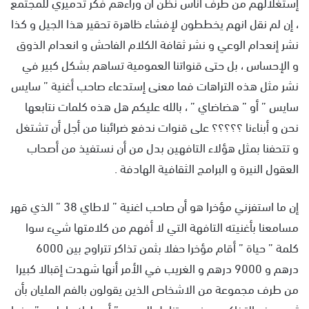
إستغلالهم من طرف أناس نظن أن وراءهم فكر تدميري للمجتمع
، إن لم نقل انهم يخططون لإفشاء ظاهرة تحقير هذا الجيل و كذا
نشر إنعدام الوعي و نشر ثقافة الكلام الفاحش و انعدام الذوق
و الإحساس ، بل حتى قنواتنا العمومية تساهم بشكل كبير في
نشر مثل هذه التراهات فما معنى إستدعاء صاحب أغنية ” سايس
سايس ” أو ” هضاضاي ” ، بالله عليكم هل هذه كلمات نتابعها
نحن و أبناءنا ؟؟؟؟؟ على قنوات ندفع ضرائبنا من أجل أن تشتغل
و تتحفنا بمثل هؤلاء التافهين بدل من أن نستفيذ من أصحاب
العقول النيرة و البرامج الثقافية الهادفة .
إن ما استفزني مؤخرا هو أن صاحب اغنية ” لاطاي 38 ” الذي قهر
مسامعنا بأغنيته التافهة التي لا أفهم من كلامتها شيء سوا
كلمة ” حياة ” أقام مؤخرا حفلا بثمن تذاكر تتراوح بين 6000
درهم و 9000 درهم و الغريب في الأمر أنها شهدت إقبالا كبيرا
من طرف مجموعة من الاشخاص الذين يقولون بالفم المليان بأن
ثمن هذه التذاكر هو في متناول الجميع ” أه عليك يا بلدي” بينما