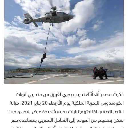
س
ل
ب
ر
ي
د
ا
إ
ل
ك
ت
ر
و
ذكرت مصدر أنه أثناء تدريب بحري لفريق من متدربي قوات
ن
ي
الكومندوس للبحرية الملكية يوم الأربعاء 20 يناير 2021، قبالة
ا
القصر الصغير، اقتادتهم تيارات بحرية شديدة عرض البحر، و حيث
تمكن بعضهم من العودة إلى الساحل المغربي بمساعدة خفر
السواحل وزوارق البحرية الملكية، غير أنه تم الإعلان عن فقدان