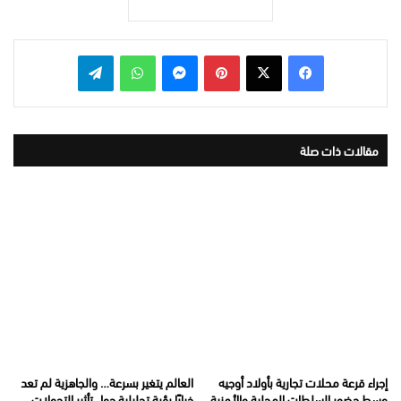
بينتيريست
ماسنجر
واتساب
تيلقرام
مقالات ذات صلة
إجراء قرعة محلات تجارية بأولاد أوجيه
العالم يتغير بسرعة… والجاهزية لم تعد
وسط حضور السلطات المحلية والأمنية
خيارًا رؤية تحليلية حول تأثير التحولات