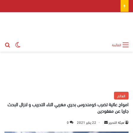
بح
الوضع ال
القائمة
العالم
امواج عاتية تضرب كومندوس بحري مغربي اثناء التدريب و لازال البحث
جاريا عن مفقودين
هيئة التحرير
أ
22 يناير 2021
0
ر