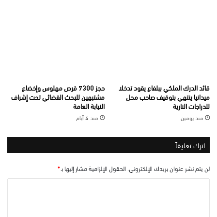
قائد الدرك الملكي ببلفاع يقود تدخلا
حجز 7300 قرص مهلوس وإخضاع
ميدانيا ينتهي بتوقيف صاحب محل
مشتبهين للبحث القضائي تحت إشراف
للدراجات النارية
النيابة العامة
منذ يومين
منذ 4 أيام
اترك تعليقاً
لن يتم نشر عنوان بريدك الإلكتروني.
الحقول الإلزامية مشار إليها بـ
*
ا
ل
ت