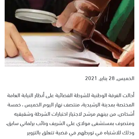
س
ل
ب
ر
ي
د
ا
إ
ل
ك
الخميس, 28 يناير, 2021
ت
ر
و
أحالت الفرقة الوطنية للشرطة القضائية على أنظار النيابة العامة
ن
المختصة بمدينة الرشيدية، منتصف نهار اليوم الخميس ، خمسة
ي
أشخاص، من بينهم مرشح لاجتياز اختبارات الشرطة وشقيقيه
ا
ومتصرف بمستشفى مولاي علي الشريف ونائب برلماني سابق،
وذلك للاشتباه في تورطهم في قضية تتعلق بالتزوير