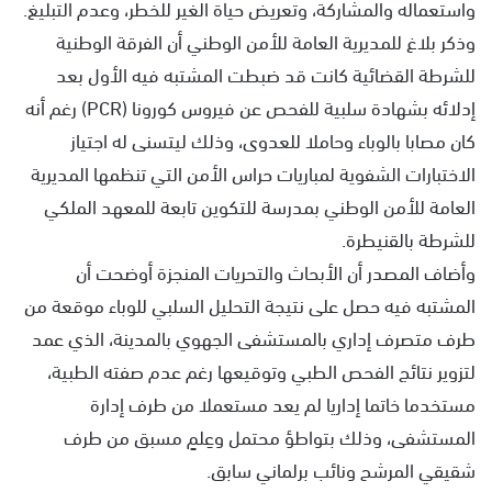
واستعماله والمشاركة، وتعريض حياة الغير للخطر، وعدم التبليغ.
وذكر بلاغ للمديرية العامة للأمن الوطني أن الفرقة الوطنية
للشرطة القضائية كانت قد ضبطت المشتبه فيه الأول بعد
إدلائه بشهادة سلبية للفحص عن فيروس كورونا (PCR) رغم أنه
كان مصابا بالوباء وحاملا للعدوى، وذلك ليتسنى له اجتياز
الاختبارات الشفوية لمباريات حراس الأمن التي تنظمها المديرية
العامة للأمن الوطني بمدرسة للتكوين تابعة للمعهد الملكي
للشرطة بالقنيطرة.
وأضاف المصدر أن الأبحاث والتحريات المنجزة أوضحت أن
المشتبه فيه حصل على نتيجة التحليل السلبي للوباء موقعة من
طرف متصرف إداري بالمستشفى الجهوي بالمدينة، الذي عمد
لتزوير نتائج الفحص الطبي وتوقيعها رغم عدم صفته الطبية،
مستخدما خاتما إداريا لم يعد مستعملا من طرف إدارة
المستشفى، وذلك بتواطؤ محتمل وعِلمٍ مسبق من طرف
شقيقي المرشح ونائب برلماني سابق.