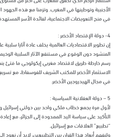
الأجنبية وتوطينها في المغرب. وتزمنا مع هذه الجهود ال
في منح التعويضات الاجتماعية، لفائدة الأسر المستهدفة
4- دولة الإقتصاد الأخضر :
إن تطوير الاقتصاديات العالمية يخلف عادة آثارا سلبية 
المنشود دون الوقوع في مستنقع الآثار السلبية الوخيم
رسم خارطة طريق لاقتصاد مغربي إيكولوجي ما فتئ ينم
الاستثمار الأخضر للمكتب الشريف للفوسفاط، مع تسري
في مجال الهيدروجين الأخضر.
5 – دولة العقلانية السياسية :
لأول مرة يجمع خطاب ملكي واحد بين دولتي إسرائيل وال
التأكيد على سياسة اليد الممدودة إلى الجزائر، مع إعادة 
“تطبيع” العلاقات مع إسرائيل.
ولنفهم أبعاد هذا القران بين التطبيعين، لابد أن نعو