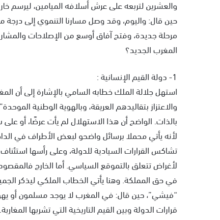
والعشرين لتربعه على عرش أسلافه الميامين، ليرسم خا
حين قال: واليوم، وقد وصل مسارنا التنموي إلى درجة من 
مرحلة جديدة، وفتح آفاق أوسع من الإصلاحات والمشاريع
المغرب الجديد؟
1- دولة القيم الإنسانية :
استهل جلالة الملك خطابه السامي بالإشارة إلى أن المغ
والاعتزاز بتقاليدهم العريقة، وبالهوية الوطنية الموح
بالذات. الواضح أن هذا الاستهلال لم يأت عرضًا، أو عل
لأنه يأتي محملا برسائل واضحو لبعض الأطراف في الداخل
تشاكس القرارات السيادية للدولة، وعلى رأسها استئناف
لأغراض تتعلق بالتموقع السياسي. أما الخارج فالمقصود 
في حق المملكة. وهنا يأتي الخطاب الملكي ليذكر الجم
“فيشي”، حين قال: في المغرب لا يوجد مسلمون أو يهود
قرارات الدولة وبين القيم التاريخية التي تشربها المغاربة.