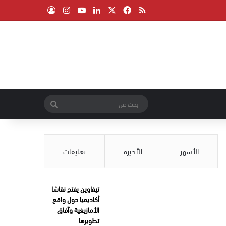
‫X
فيسبوك
ملخص الموقع RSS
لينكدإن
‫YouTube
انستقرام
تسجيل الدخول
بحث
عن
الأشهر
الأخيرة
تعليقات
تيفاوين يفتح نقاشا
أكاديميا حول واقع
الأمازيغية وآفاق
تطويرها