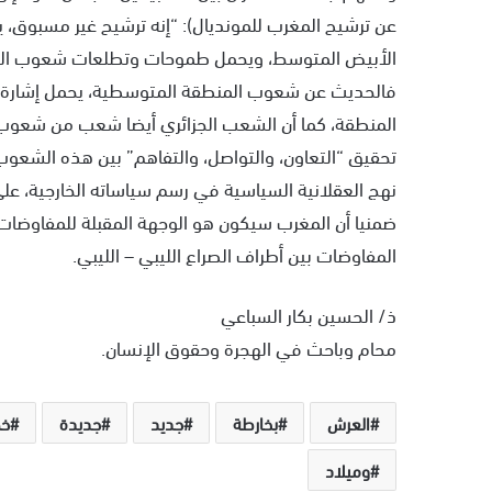
عن ترشيح المغرب للمونديال): “إنه ترشيح غير مسبوق، يج
الأبيض المتوسط، ويحمل طموحات وتطلعات شعوب المنطق
فالحديث عن شعوب المنطقة المتوسطية، يحمل إشارة و
المنطقة، كما أن الشعب الجزائري أيضا شعب من شعوب
تحقيق “التعاون، والتواصل، والتفاهم” بين هذه الشعو
نهج العقلانية السياسية في رسم سياساته الخارجية، على
ضمنيا أن المغرب سيكون هو الوجهة المقبلة للمفاوضات ب
المفاوضات بين أطراف الصراع الليبي – الليبي.
ذ/ الحسين بكار السباعي
محام وباحث في الهجرة وحقوق الإنسان.
العرش
بخارطة
جديد
جديدة
خ
وميلاد