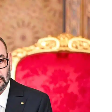
ر
ي
د
ا
إ
ل
ك
ت
ر
و
ن
ي
ا