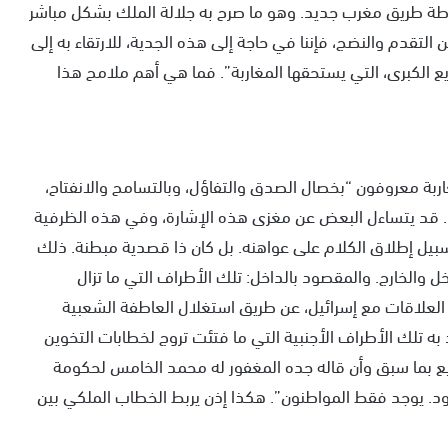
رطة طريق مغرب جديد. وهو ما صرح به جلالة الملك بشكل مباشر
التقدم والنضج، فإننا في حاجة إلى هذه الجدية، للارتقاء به إلى
 الكبرى، التي يستحقها المغاربة”. فما هي أهم ملامح هذا
اربة معروفون “بخصال الصدق والتفاؤل، وبالتسامح والانفتاح،
دة”. قد يتساءل البعض عن مغزى هذه الإشارة، وفي هذه الظرفية
ى سبيل إطلاق الكلام على عواهنه. بل كان ذا قصدية مبطنة. ذلك
 والخارج. والمقصود بالداخل: تلك الأطراف التي ما تزال
 العلاقات مع إسرائيل، عن طريق استغلال العاطفة الشعبية
به تلك الأطراف الأجنبية التي ما فتئت تروج لخطابات التخوين
يع بما سبق وأن قاله جده المغفور له محمد الخامس لحكومة
. يوجد فقط المواطنون”. هكذا إذن يربط الخطاب الملكي بين