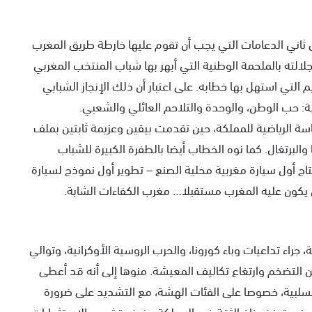
 ثاني الدعامات التي يجب أن تقوم عليها خارطة طريق المغرب
الته بالملحمة الوطنية التي أبهر بها شباب المنتخب المغربي
م التي استهل بها خطابه. على اعتبار أن ذلك الإنجاز الشبابي
بة: حب الوطن، والوحدة والتلاحم العائلي والشعبي.
اسة الرياضية للمملكة، حين تقدمت بيقين وعزيمة ثابتين بملف
 كأس العالم 2030، رفقة إسبانيا والبرتغال. كما نوه الخطاب أيضا بالطفرة الكبيرة للشباب
اج أول سيارة مغربية محلية الصنع – تطوير أول نموذج لسيارة
ن يكون عليه المغرب مستقبلا… مغرب الكفاءات الشابة.
جراء تداعيات وباء كورونا، والحرب الروسية الأوكرانية، وتوالي
ن التضخم وارتغاع تكاليف المعيشة. منوها إلى أنه قد أعطى
لسلبية، خصوصا على الفئات الهشة، مع التشديد على ضرورة
في تعزيز مناخ الثقة في المملكة، بغرض تشجيع الاستثمارات