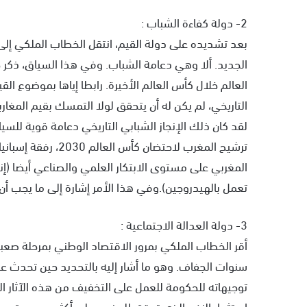
2- دولة كفاءة الشباب :
بعد تشديده على دولة القيم، انتقل الخطاب الملكي إلى
الجديد. ألا وهي دعامة الشباب. وفي هذا السياق، ذكر جل
العالم خلال كأس العالم الأخيرة. رابطا إياها بموضوع القي
التاريخي، لم يكن له أن يتحقق لولا التمسك بقيم المغار
لقد كان ذلك الإنجاز الشبابي التاريخي دعامة قوية للسي
ترشيح المغرب لاحتضان
المغربي على مستوى الابتكار العلمي والصناعي أيضا (إنت
تعمل بالهيدروجين).وفي هذا الأمر إشارة إلى ما يجب أ
3- دولة العدالة الاجتماعية :
أقر الخطاب الملكي بمرور الاقتصاد الوطني بمرحلة صعبة، 
سنوات الجفاف. وهو ما أشار إليه بالتحديد حين تحدث ع
توجيهاته للحكومة للعمل على التخفيف من هذه الآثار ا
استثمار الزخم الذي تحقق للمغرب على أكثر من مستوى، 