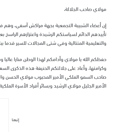
مولاي صاحب الجلالة،
إن أعضاء الشبيبة التجمعية بجهة مراكش آسفي، وهم في 
تأييدهم الدائم لسياستكم الرشيدة واعتزازهم الراسخ بع
والتعليمية المتتالية وفي شتى المجالات للسير قدما ببلا
حفظكم الله يا مولاي وأدامكم لهذا الوطن منارا عاليا وس
وكرامتها، وأعاد على جلالتكم الحنيفة هذه الذكرى السعي
صاحب السمو الملكي الأمير المحبوب مولاي الحسن وال
الأمير الجليل مولاي الرشيد وبسائر أفراد الأسرة الملك
إتبعنا