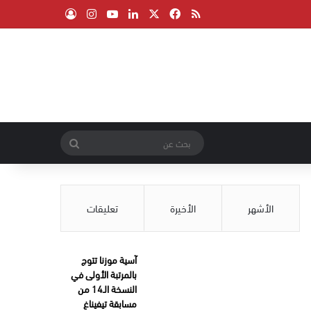
‫X
فيسبوك
ملخص الموقع RSS
لينكدإن
‫YouTube
انستقرام
تسجيل الدخول
بحث
عن
الأشهر
الأخيرة
تعليقات
آسية موزنا تتوج
بالمرتبة الأولى في
النسخة الـ14 من
مسابقة تيفيناغ