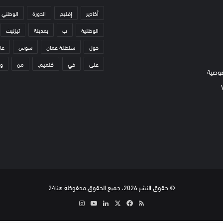
أكادير
إقليم
الدورة
الوطني
الوطنية
ب
بمدينة
تيزنيت
حول
سلطنة عمان
سوس
عا
على
في
كلميم.
من
و
وصية
© حقوق النشر 2026، جميع الحقوق محفوظة هنا24
ملخص
‫X
فيسبوك
لينكدإن
‫YouTube
انستقرام
الموقع