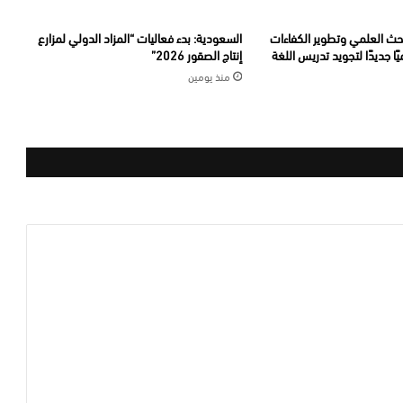
بحث العلمي وتطوير الكفاءات
السعودية: بدء فعاليات “المزاد الدولي لمزارع
يًا جديدًا لتجويد تدريس اللغة
إنتاج الصقور 2026”
منذ يومين