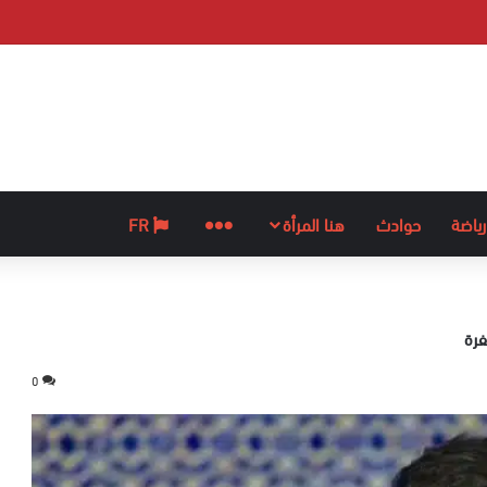
رياضة
حوادث
هنا المرأة
المزيد
FR
فرة
0