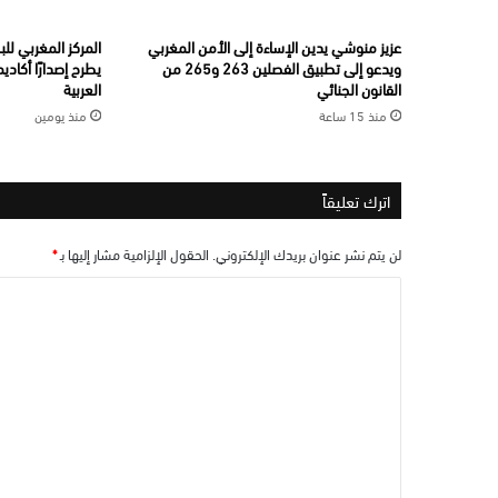
عزيز منوشي يدين الإساءة إلى الأمن المغربي
المركز المغربي لل
ويدعو إلى تطبيق الفصلين 263 و265 من
يطرح إصدارًا أكاديم
القانون الجنائي
العربية
منذ 15 ساعة
منذ يومين
اترك تعليقاً
لن يتم نشر عنوان بريدك الإلكتروني.
الحقول الإلزامية مشار إليها بـ
*
ا
ل
ت
ع
ل
ي
ق