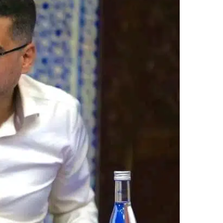
ر
ي
د
ا
إ
ل
ك
ت
ر
و
ن
ي
ا