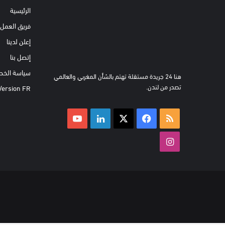
الرئيسية
فريق العمل
إعلن لدينا
إتصل بنا
سياسة الخص
هنا 24 جريدة مستقلة تهتم بالشأن المغربي والعالمي
تصدر من لندن.
Version FR
ملخص
‫X
فيسبوك
لينكدإن
‫YouTube
الموقع
انستقرام
RSS