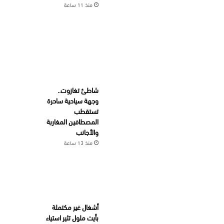
منذ 11 ساعة
شاطئ تغازوت..
وجهة سياحية ساحرة
تستقطب
المصطافين المغاربة
والأجانب
منذ 13 ساعة
أشغال غير مكتملة
بأيت ملول تثير استياء