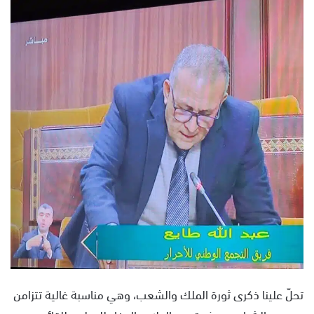
س
ل
ب
ر
ي
د
ا
إ
ل
ك
ت
ر
و
ن
ي
ا
تحلّ علينا ذكرى ثورة الملك والشعب، وهي مناسبة غالية تتزامن