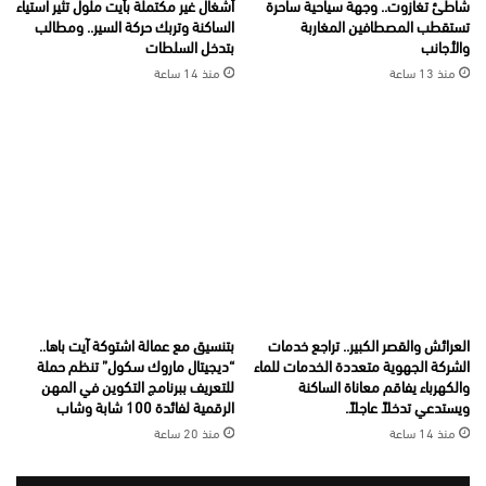
شاطئ تغازوت.. وجهة سياحية ساحرة
أشغال غير مكتملة بأيت ملول تثير استياء
تستقطب المصطافين المغاربة
الساكنة وتربك حركة السير.. ومطالب
والأجانب
بتدخل السلطات
منذ 13 ساعة
منذ 14 ساعة
العرائش والقصر الكبير.. تراجع خدمات
بتنسيق مع عمالة اشتوكة آيت باها..
الشركة الجهوية متعددة الخدمات للماء
“ديجيتال ماروك سكول” تنظم حملة
والكهرباء يفاقم معاناة الساكنة
للتعريف ببرنامج التكوين في المهن
ويستدعي تدخلاً عاجلاً.
الرقمية لفائدة 100 شابة وشاب
منذ 14 ساعة
منذ 20 ساعة