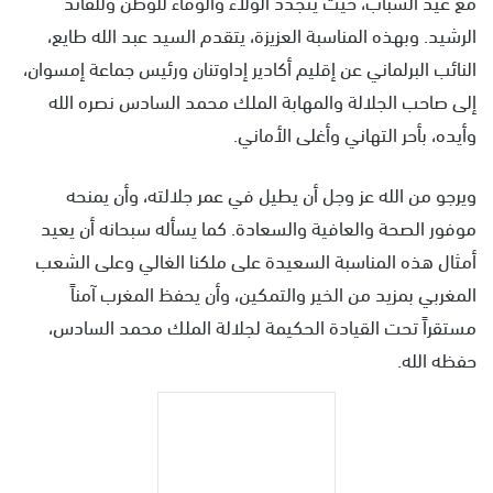
مع عيد الشباب، حيث يتجدد الولاء والوفاء للوطن وللقائد
الرشيد. وبهذه المناسبة العزيزة، يتقدم السيد عبد الله طايع،
النائب البرلماني عن إقليم أكادير إداوتنان ورئيس جماعة إمسوان،
إلى صاحب الجلالة والمهابة الملك محمد السادس نصره الله
وأيده، بأحر التهاني وأغلى الأماني.
ويرجو من الله عز وجل أن يطيل في عمر جلالته، وأن يمنحه
موفور الصحة والعافية والسعادة. كما يسأله سبحانه أن يعيد
أمثال هذه المناسبة السعيدة على ملكنا الغالي وعلى الشعب
المغربي بمزيد من الخير والتمكين، وأن يحفظ المغرب آمناً
مستقراً تحت القيادة الحكيمة لجلالة الملك محمد السادس،
حفظه الله.