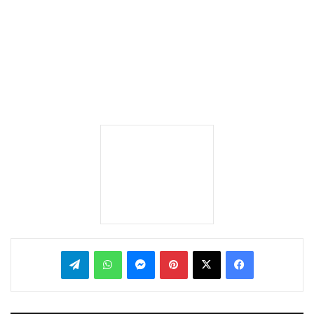
بينتيريست
ماسنجر
واتساب
تيلقرام