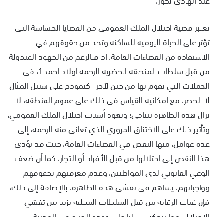
تعتبر قضية احتلال الملك العمومي من القضايا الحساسة التي
تؤثر على الحياة اليومية للساكنة وتحد من حقوقهم في
الاستفادة من الفضاءات العامة. اذ فبالرغم من الجهود المبذولة
من قبل سلطات المنطقة الحضرية الرحمة اولاد احمد1، في
الحملات التي تقوم بها من حين لآخر ، كنموذج على سبيل المثال
لا الحصر، مع امكانية القياس في ذلك على عموم المنطقة، لا
تزال هذه الظاهرة تتنامى؛ وتعود أسباب احتلال الملك العمومي،
وتأثير ذلك على الاختناق المروري الذي تعاني منه الرحمة، إلى
عدة عوامل، منها النقص في الفضاءات العامة، حيث قد يؤدي
هذا النقص إلى احتلالها من قبل الأفراد أو التجار، كما أن ضعف
الوعي القانوني لدى المواطنين، وعدم معرفتهم بحقوقهم
وواجباتهم، يساهم في تفشي هذه الظاهرة، بالإضافة إلى ذلك،
فإن غياب الرقابة من قبل السلطات المحلية يزيد من تفشي
الاحتلال، مما ينعكس سلباً على جودة الحياة في المدينة.