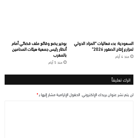
السعودية: بدء فعاليات “المزاد الدولي
بوخير يضع وقائع ملف قضائي أمام
لمزارع إنتاج الصقور 2026”
أنظار رئيس جمعية هيئات المحامين
بالمغرب
منذ 4 أيام
منذ 5 أيام
اترك تعليقاً
لن يتم نشر عنوان بريدك الإلكتروني.
الحقول الإلزامية مشار إليها بـ
*
ا
ل
ت
ع