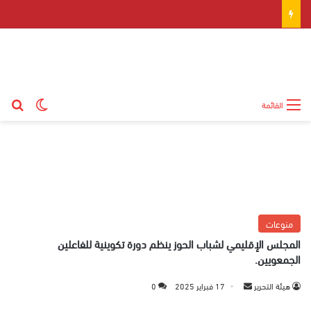
بح
الوضع ال
القائمة
منوعات
المجلس الإقليمي لشباب الحوز ينظم دورة تكوينية للفاعلين
الجمعويين.
هيئة التحرير
أ
17 فبراير 2025
0
ر