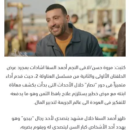
س
ل
ب
ر
ي
د
ا
إ
ل
كتبت: مروة حسن/لاقى النجم أحمد السقا اشادات بمجرد عرض
ك
ت
الحلقتان الأاولى والثانية من مسلسل العتاولة 2، حيث قدم أداء
ر
متميزاً فى دور “نصار” خلال الأحداث التى بدأت بكشف معاناة
و
ابنته مع مرض خطير يستلززم علاج باهظ الثمن وهو ما يدفعه
ن
للتفكير فى العودة الى عالم الجريمة لتدبير المال.
ي
ا
ظهر أحمد السقا خلال مشهد يتصدي لأحد رجال “بيجو” وهو
يهدد أحد الأشخاص كبار السن ليتصدي له ويقوم بضربه،