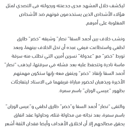
ليكشف خلال المشهد مدى جدعنته ورجولته فى التصدي لمثل
هؤلاء الأشخاص الذين يستخدمون قوتهم ضد الأشخاص
المغلوبة على أمرهم.
ونشب خلاف بين أحمد السقا” نصار” وشيقه “خضر” طارق
لطفي واستطاعت فيفي عبده أن تحل الخلاف بينهما، وبعد
تورط “خضر” مع “عدولة” نسرين أمين، التي تطلب منه سرقة
ماسة نادرة وتتحفظ عليه بعد فشله في سرقتها، ليذهب “نصار”
أحمد السقا بإنقاذ “خضر” ويتفق معه بإنها ستكون مهمتهم
الأخيرة ويذهبان لحضور مباراة فريقهما فى الاستاد ليتفاجئات
بظهور “عيسي الوزان” باسم سمرة.
والتقى “نصار” أحمد السقا و”خضر” طارق لطفي و”عيس الوزان”
باسم سمرة، بعد نجاته من محاولة قتله، وحاولوا عقد اتفاق
يحقق مصالحهم إلا أن اختلاق الأهداف وأيضا فقدان الثقة أشعر