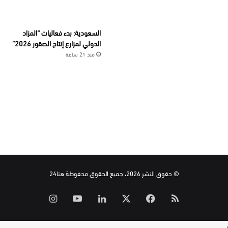
السعودية: بدء فعاليات “المزاد
الدولي لمزارع إنتاج الصقور 2026”
منذ 21 ساعة
© حقوق النشر 2026، جميع الحقوق محفوظة هنا24
ملخص
‫X
فيسبوك
لينكدإن
‫YouTube
انستقرام
الموقع
ر