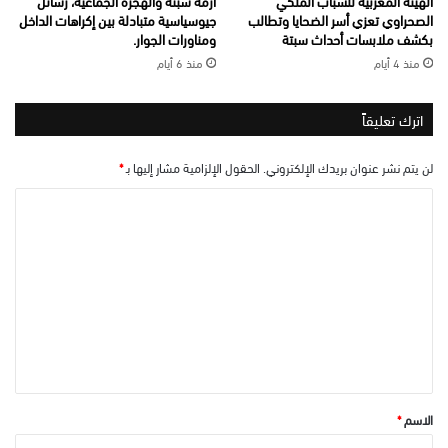
الهيئة المغربية للشباب الملكي
أزمة سبتة والهجرة الجماعية، رسائل
الصحراوي تعزي أسر الضحايا وتطالب
جيوسياسية متبادلة بين إكراهات الداخل
بكشف ملابسات أحداث سبتة
ومناورات الجوار.
منذ 4 أيام
منذ 6 أيام
اترك تعليقاً
لن يتم نشر عنوان بريدك الإلكتروني.
الحقول الإلزامية مشار إليها بـ
*
ا
ل
ت
ع
ل
ي
ق
*
الاسم
*