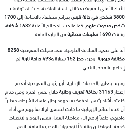
الأداء الأمني للمفوضية خلال السنة الماضية، حيث تم توقيف
3800 شخص في حالة تلبس
بجرائم مختلفة، بالإضافة إلى
1700
شخص مبحوث عنهم
. كما عالجت المصالح الأمنية
1632 شكاية
،
وتلقت
1690 تعليمات قضائية
من النيابة العامة.
أما على صعيد السلامة الطرقية، فقد سجلت المفوضية
8258
مخالفة مرورية
، وجرى
حجز 152 سيارة و493 دراجة نارية
تم
إيداعها بالمحجز البلدي.
وفيما يتعلق بالخدمات الإدارية، أبرز رئيس المفوضية أنه تم
إصدار
31163 بطاقة تعريف وطنية
خلال نفس الفترة،وفي ختام
كلمته، أشاد رئيس المفوضية بجهود رجال ونساء الشرطة، معتبراً
أن هذه النتائج الإيجابية ما كانت لتتحقق لولا تفانيهم في أداء
واجبهم، داعياً إياهم إلى مواصلة العمل بنفس الروح والانضباط
خدمة للمواطنين وتنفيذاً لتوجيهات المديرية العامة للأمن