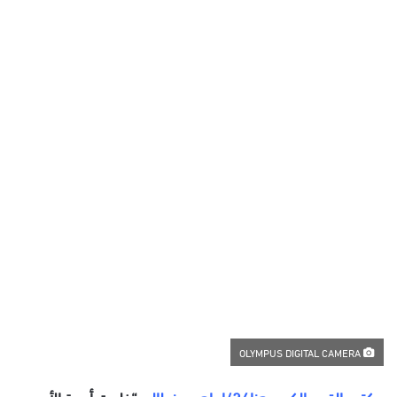
س
ل
ب
ر
ي
د
ا
إ
ل
ك
ت
ر
و
ن
ي
ا
OLYMPUS DIGITAL CAMERA
مكتب القصر الكبير_هنا24/إبراهيم بنطالب
“خلدت أسرة الأمن