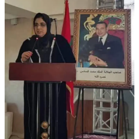
س
ل
ب
ر
ي
د
ا
إ
ل
ك
ت
ر
و
ن
ي
ا