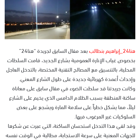
س
ل
ب
ر
ي
د
هنا24_إبراهيم بنطالب
بعد مقال السابق لجريدة “هنا24”
ا
إ
بخصوص غياب الإنارة العمومية بشارع الجديد، قامت السلطات
ل
المحلية، بالتنسيق مع المصالح التقنية المختصة، بالتدخل العاجل
ك
وإحداث أعمدة كهربائية جديدة على طول الشارع المعني.
ت
وكانت جريدتنا قد سلطت الضوء في مقال سابق على معاناة
ر
و
ساكنة المنطقة بسبب الظلام الدامس الذي يخيم على الشارع
ن
ليلاً، مما يشكل خطراً على سلامة المارة ويشجع على بعض
ي
السلوكيات غير المرغوب فيها.
ا
وقد لقي هذا التدخل استحسان الساكنة، التي عبرت عن شكرها
للجهات المعنية على سرعة الاستجابة، مطالبة في الوقت نفسه