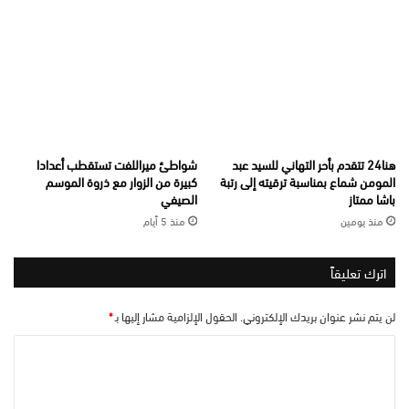
هنا24 تتقدم بأحر التهاني للسيد عبد
شواطئ ميراللفت تستقطب أعدادا
المومن شماع بمناسبة ترقيته إلى رتبة
كبيرة من الزوار مع ذروة الموسم
باشا ممتاز
الصيفي
منذ يومين
منذ 5 أيام
اترك تعليقاً
لن يتم نشر عنوان بريدك الإلكتروني.
الحقول الإلزامية مشار إليها بـ
*
ا
ل
ت