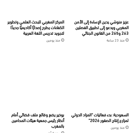
عزيز منوشي يدين الإساءة إلى الأمن
المركز المغربي للبحث العلمي وتطوير
المغربي ويدعو إلى تطبيق الفصلين
الكفاءات يطرح إصدارًا أكاديميًا جديدًا
263 و265 من القانون الجنائي
لتجويد تدريس اللغة العربية
منذ 23 ساعة
منذ يومين
السعودية: بدء فعاليات “المزاد الدولي
بوخير يضع وقائع ملف قضائي أمام
لمزارع إنتاج الصقور 2026”
أنظار رئيس جمعية هيئات المحامين
بالمغرب
منذ يومين
منذ 3 أيام