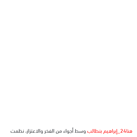
ل
ب
ر
ي
د
ا
إ
ل
ك
ت
ر
و
ن
ي
ا
هنا24_إبراهيم بنطالب
وسط أجواء من الفخر والاعتزاز، نظمت