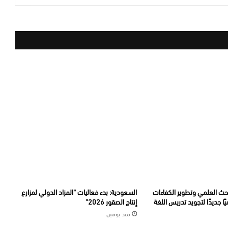
بحث العلمي وتطوير الكفاءات
السعودية: بدء فعاليات “المزاد الدولي لمزارع
يًا جديدًا لتجويد تدريس اللغة
إنتاج الصقور 2026”
منذ يومين