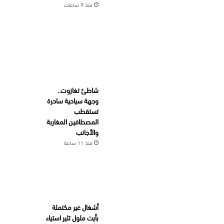
منذ 9 ساعات
شاطئ تغازوت..
وجهة سياحية ساحرة
تستقطب
المصطافين المغاربة
والأجانب
منذ 11 ساعة
أشغال غير مكتملة
بأيت ملول تثير استياء