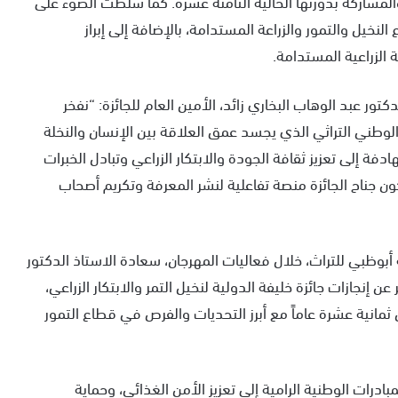
المشاركة بدورتها الحالية الثامنة عشرة. كما سلطت الضوء على
نخيل والتمور والزراعة المستدامة، بالإضافة إلى إبراز
 الزراعية المستدامة.
ر عبد الوهاب البخاري زائد، الأمين العام للجائزة: “نفخر
لوطني التراثي الذي يجسد عمق العلاقة بين الإنسان والنخلة
دفة إلى تعزيز ثقافة الجودة والابتكار الزراعي وتبادل الخبرات
ون جناح الجائزة منصة تفاعلية لنشر المعرفة وتكريم أصحاب
وظبي للتراث، خلال فعاليات المهرجان، سعادة الاستاذ الدكتور
ن إنجازات جائزة خليفة الدولية لنخيل التمر والابتكار الزراعي،
 ثمانية عشرة عاماً مع أبرز التحديات والفرص في قطاع التمور
بادرات الوطنية الرامية إلى تعزيز الأمن الغذائي، وحماية