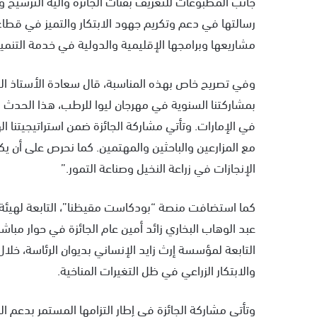
جانب المطبوعات للتعريف بفئات الجائزة وآلية الترشيح و
رسالتها في دعم وتكريم جهود الابتكار والتميز في قطاع ال
مشاريعها وبرامجها الإقليمية والدولية في خدمة التنمية
وفي تصريح خاص بهذه المناسبة، قال سعادة الأستاذ الدكتو
بمشاركتنا السنوية في مهرجان ليوا للرطب، هذا الحدث ا
في الإمارات. وتأتي مشاركة الجائزة ضمن استراتيجيتنا الها
مع المزارعين والباحثين والمهتمين. كما نحرص على أن يك
الإنجازات في زراعة النخيل وصناعة التمور.”
كما استضافت منصة “بودكاست مقيظنا”، التابعة لهيئة أب
عبد الوهاب البخاري زائد أمين عام الجائزة في حوار مباشر ع
التابعة لمؤسسة إرث زايد الإنساني بديوان الرئاسة، خلال
والابتكار الزراعي في ظل التغيرات المناخية.
وتأتي مشاركة الجائزة في إطار التزامها المستمر بدعم الم