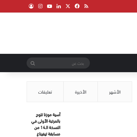
‫X
فيسبوك
ملخص الموقع RSS
لينكدإن
‫YouTube
انستقرام
تسجيل الدخول
بحث
عن
الأشهر
الأخيرة
تعليقات
آسية موزنا تتوج
بالمرتبة الأولى في
النسخة الـ14 من
مسابقة تيفيناغ