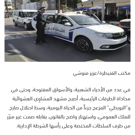
ل
ب
ر
ي
د
ا
إ
ل
ك
ت
مكتب القنيطرة/عزيز منوشي
ر
و
في عدد من الأحياء الشعبية، والأسواق المفتوحة، وحتى في
ن
محاذاة الطرقات الرئيسية، أصبح مشهد المشاوِي العشوائية
ي
ا
و”البورطي” المزعج جزءاً من الحياة اليومية، وسط احتلال صارخ
للملك العمومي، واستهتار واضح بالقانون، يقابله صمت غير مبرّر
من طرف السلطات المختصة وعلى رأسها الشرطة الإدارية.