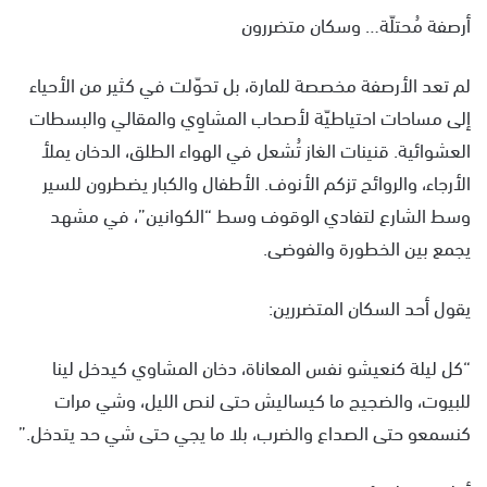
أرصفة مُحتلّة… وسكان متضررون
لم تعد الأرصفة مخصصة للمارة، بل تحوّلت في كثير من الأحياء
إلى مساحات احتياطيّة لأصحاب المشاوِي والمقالي والبسطات
العشوائية. قنينات الغاز تُشعل في الهواء الطلق، الدخان يملأ
الأرجاء، والروائح تزكم الأنوف. الأطفال والكبار يضطرون للسير
وسط الشارع لتفادي الوقوف وسط “الكوانين”، في مشهد
يجمع بين الخطورة والفوضى.
يقول أحد السكان المتضررين:
“كل ليلة كنعيشو نفس المعاناة، دخان المشاوي كيدخل لينا
للبيوت، والضجيج ما كيساليش حتى لنص الليل، وشي مرات
كنسمعو حتى الصداع والضرب، بلا ما يجي حتى شي حد يتدخل.”