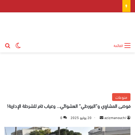
بح
الوضع ال
القائمة
منوعات
فوضى المشاوِي و”البورطي” العشوائي… وغياب تام للشرطة الإدارية!
azizmanouchi
أ
20 يوليو 2025
0
ر
س