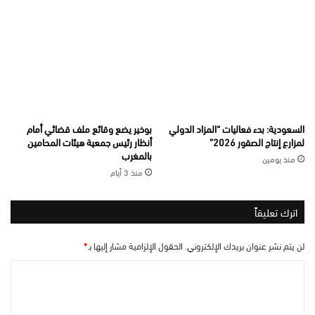
السعودية: بدء فعاليات “المزاد الدولي
بوخير يضع وقائع ملف قضائي أمام
لمزارع إنتاج الصقور 2026”
أنظار رئيس جمعية هيئات المحامين
بالمغرب
منذ يومين
منذ 3 أيام
اترك تعليقاً
لن يتم نشر عنوان بريدك الإلكتروني.
الحقول الإلزامية مشار إليها بـ
*
ا
ل
ت