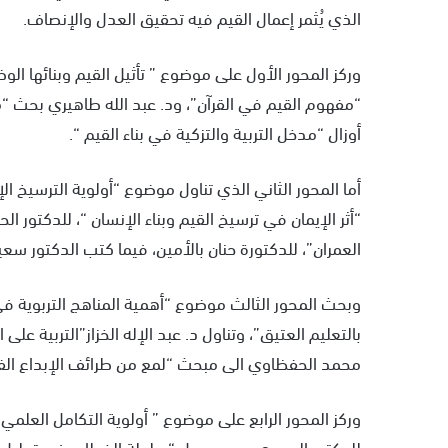
الذي يُثمر إعمال القيم فيه تحقيق العدل والإنصاف.
وركز المحور الأول على موضوع ” تأثيل القيم وبنائها ا
“مفهوم القيم في القرآن”، ود. عبد الله طاهيري بحث “منهج
أوزال “مدخل التربية والتزكية في بناء القيم “.
أما المحور الثاني الذي تناول موضوع “أولوية الترسيخ ا
“أثر الإيمان في ترسيخ القيم وبناء الإنسان “، للدكتور ا
العمران”، للدكتورة حنان بالأمين، فيما كتب الدكتور سعي
وبحث المحور الثالث موضوع “أهمية المناهج التربوية في
بالتعليم العتيق”، وتناول د. عبد الإله الخزاز”التربية ع
محمد الحفظاوي الى مبحث “لمع من طرائف الإبداع الفني
وركز المحور الرابع على موضوع ” أولوية التكامل العلم
للدكتور المهدي بريمي حول “سلطة الخطاب في تحليل ال