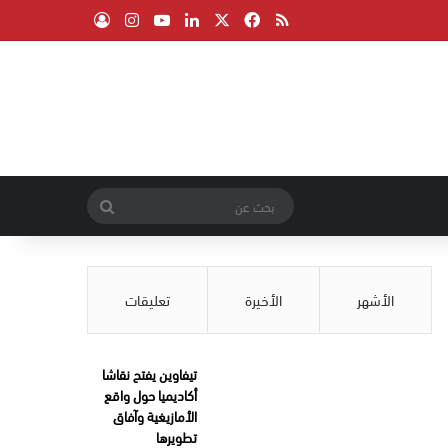
‫X
فيسبوك
ملخص الموقع RSS
لينكدإن
‫YouTube
انستقرام
تسجيل الدخول
بحث
عن
الأشهر
الأخيرة
تعليقات
تيفاوين يفتح نقاشا
أكاديميا حول واقع
الأمازيغية وآفاق
تطويرها