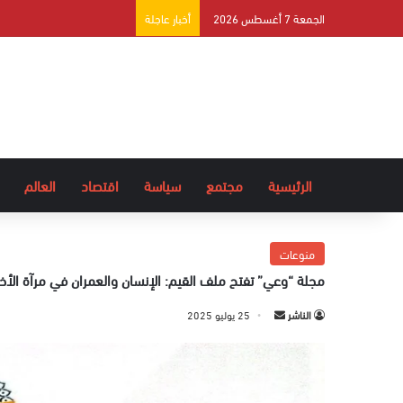
الجمعة 7 أغسطس 2026
أخبار عاجلة
الرئيسية
مجتمع
سياسة
اقتصاد
العالم
منوعات
مجلة “وعي” تفتح ملف القيم: الإنسان والعمران في مرآة الأخ
الناشر
أ
25 يوليو 2025
ر
س
ل
ب