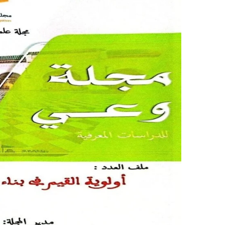
ر
ي
د
ا
إ
ل
ك
ت
ر
و
ن
ي
ا