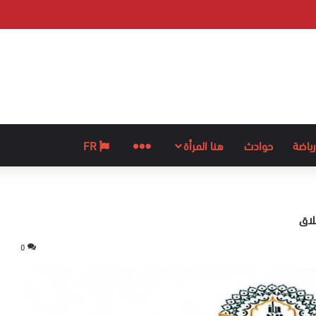
رياضة
حوادث
هنا المرأة
المزيد
FR
لاق
0