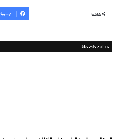
شاركها
فيسبوك
مقالات ذات صلة
المركز المغربي للبحث العلمي وتطوير الكفاءات
السعودية: بدء فعال