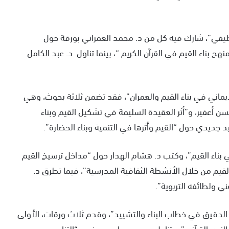
لوظيفي”، شارك فيه كل من د. محمد العمراني بورقة حول
 بناء القيم في القرآن الكريم “، بينما تناول د. عبد الكامل
لإيماني في بناء القيم والعمران”، فقد تضمن ثلاثة بحوث، وهي
لحسن أعفير، و”أثر العقيدة السليمة في تشكيل القيم وبناء
د جديدي حول “القيم وأثرها في التنمية وبناء الحضارة”.
 بناء القيم”، وكتب د. هشام الهدار حول “مداخل ترسيخ القيم
لى القيم من خلال الأنشطة الثقافية المدرسية”، فيما تطرق د.
 ولطائفه التربوية”.
ي الدقيق في خطاب البناء والتشييد”، وقدم ثلاث ورقات، الأولى
نص القرآني”، وتناول د. حميد عابي موضوع “التناسب بين