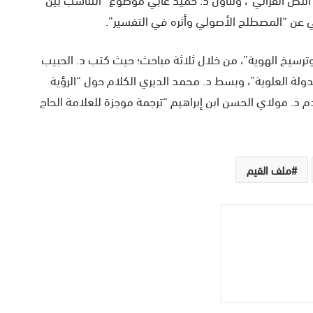
ني عن “المصطلح الأصولي وأثره في التفسير”.
ترسيخ الهوية”، من خلال ثلاثة مباحث؛ حيث كتب د. الحبيب
ي الشريف (ت: 847هـ) مؤسس الدولة العلوية”، وبسط د. محمد الديري الكلام حول “الرؤية
 قدم د. مولاي الحسن ابن إبراهيم “ترجمة موجزة للعلامة الحاج
ملف القيم