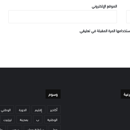
الموقع الإلكتروني
ستخدامها المرة المقبلة في تعليقي.
رعية
وسوم
أكادير
إقليم
الدورة
الوطني
الوطنية
ب
بمدينة
تيزنيت
حول
سلطنة عمان
سوس
عا