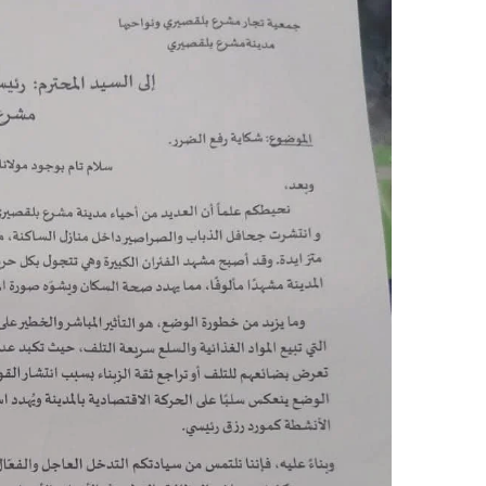
ر
ي
د
ا
إ
ل
ك
ت
ر
و
ن
ي
ا