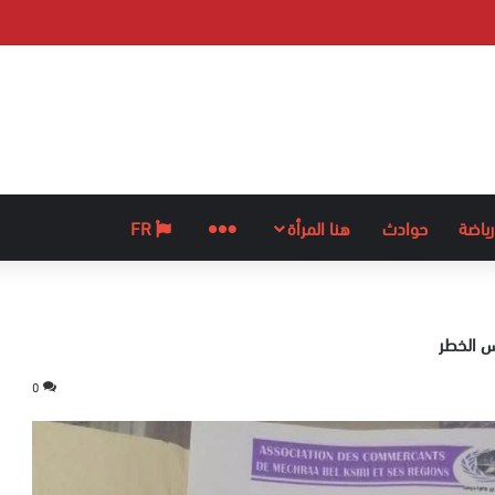
رياضة
حوادث
هنا المرأة
المزيد
FR
س الخطر
0