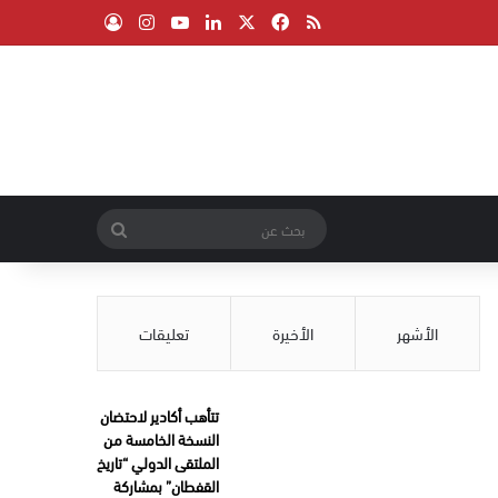
‫X
فيسبوك
ملخص الموقع RSS
لينكدإن
‫YouTube
انستقرام
تسجيل الدخول
بحث
عن
الأشهر
الأخيرة
تعليقات
تتأهب أكادير لاحتضان
النسخة الخامسة من
الملتقى الدولي “تاريخ
القفطان” بمشاركة