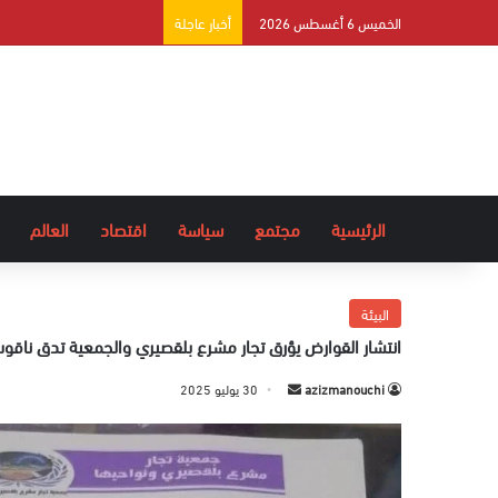
الخميس 6 أغسطس 2026
أخبار عاجلة
الرئيسية
مجتمع
سياسة
اقتصاد
العالم
البيئة
انتشار القوارض يؤرق تجار مشرع بلقصيري والجمعية تدق ناقو
azizmanouchi
أ
30 يوليو 2025
ر
س
ل
ب