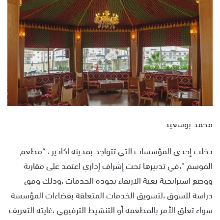
س
ل
ب
ر
ي
د
ا
إ
ل
ك
محمد بوسعيد
ت
ر
و
دخلت إحدى المؤسسات التي تتواجد بمدينة اكادير ، “مطعم
ن
الموسم “،في تدبيرها تحت إشراف إداري اعتمد على مقاربة
ي
ووضع استراتجية بغية الارتقاء بجودة الخدمات ،وذلك وفق
ا
دراسة للسوق ،لتسويق الخدمات المتعلقة بفضاءات المؤسسة
سواء تعلق الأمر بالمطعمة أو التنشيط الترفيهي ،غايته التعريف