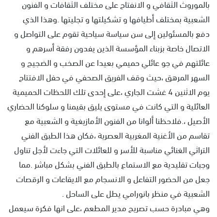
بالموروث الثقافي و الانفتاح على مختلف الثقافات و الفنون
الشعبية بمختلف أطيافها و تشكيلتها و تجليتها .وهذا الذي
دفع بالمسئولين إلى سن سياسة سياحية تقوم على التواصل و
الاتصال خاصة بزبناء المؤسسة الذين يفدون رفقة أسرهم و
عائلتهم في جو عائلي حميمي بعيدا عن الصخب و الضجيج و
السهر المرهق ،حيث وقف الفريق الصحفي في حفل الافتتاح
يوم الاثنين 4 غشت الجاري ،على إحدى تلك اللحظات الحميمية
العائلية و التي كانت في مستوى يليق بقيمنا و سلوكنا الحضاري
الأصيل ،.فلاحظنا ألوانا من الفنون الأمازيغية و الشعبية مع
تقاسم من الأغنية المغربية العصرية ،فكان هذا الطبق الفني
التراثي الغنائي مناسبة للأسر و للعائلات التي جاءت لأجل تناول
وجبات تقليدية مع الاستماع بالطبق الفني بشكل مباشر .مما
جعل من الحضور التفاعل و الانسجام مع الايقاعات و الرقصات
الشعبية في منظر بانورامي يطل على الساحل .
وهي مبادرة حسب تصريح مدير المطعم ،على انها فكرة سيعمل