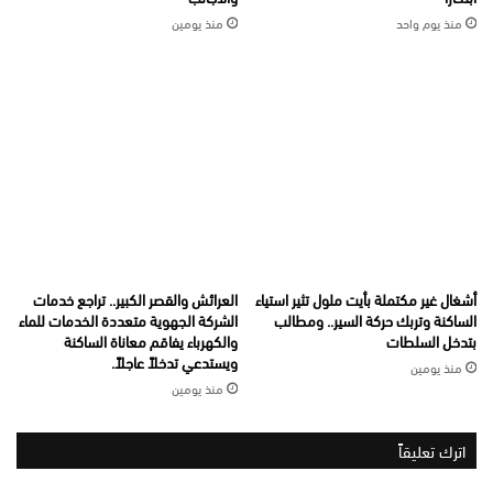
منذ يوم واحد
منذ يومين
أشغال غير مكتملة بأيت ملول تثير استياء
العرائش والقصر الكبير.. تراجع خدمات
الساكنة وتربك حركة السير.. ومطالب
الشركة الجهوية متعددة الخدمات للماء
بتدخل السلطات
والكهرباء يفاقم معاناة الساكنة
ويستدعي تدخلاً عاجلاً.
منذ يومين
منذ يومين
اترك تعليقاً