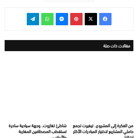
بينتيريست
ماسنجر
واتساب
تيلقرام
مقالات ذات صلة
من الفكرة إلى المشروع.. تيغيرت تجمع
شاطئ تغازوت.. وجهة سياحية ساحرة
حاملي المشاريع لاختيار المبادرات الأكثر
تستقطب المصطافين المغاربة
ابتكارا
والأجانب