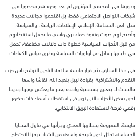
ودورها في المجتمع. المؤثرون لم يعد وجودهم محصورا في
شبكات التواصل الاجتماعي فقط، بل اقتحموا مجالات عديدة
مثل الفن، الصحافة، الإعلام، الإعلانات، الرياضة ، والسياسة.
وأصبح لهم صوت ونفوذ جماهيري واسع، ما يجعل استقطابهم
من قبل الأحزاب السياسية خطوة ذات دلالات مضاعفة، تحمل
في طياتها رسائل عن أولويات السياسة وطرق قياس الكفاءات.
في هذا السياق، يثير قرار مايسة سلامة الناجي الترشح باس حزب
التقدم والاشتراكية، بقيادة نبيل بنعبد الله، نقاشا واسعا
فالحدث لا يتعلق بشخصية واحدة بقدر ما يعكس توجها جديدا
لدى بعض الأحزاب التي ترى في استقطاب أسماء ذات حضور
رقمي فرصة لاستعادة البريق الانتخابي.
مايسة، المعروفة بخطابها النقدي وجرأتها في تناول القضايا
الحساسة، تمثل لدى شريحة واسعة من الشباب رمزا للاحتجاج