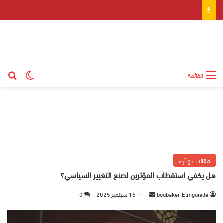
بح
الوضع ال
القائمة
مقالات و آراء
هل يكفي استقطاب المؤثرين لصنع التغيير السياسي؟
boubaker Elmguielle
أ
16 سبتمبر 2025
0
ر
س