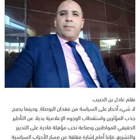
ل
ب
ر
ي
د
ا
إ
ل
ك
ت
ر
و
ن
بقلم عادل بن الحبيب
ي
لا شيء أخطر على السياسة من فقدان البوصلة. وحينما يصبح
ا
جذب المؤثرين واستقطاب الوجوه الإعلامية بديلا عن التأطير
الحقيقي للمواطنين وصناعة نخب مؤهلة قادرة على التدبير
والتشريع، فإننا أمام إشارة مقلقة عن مسار الأحزاب السياسية