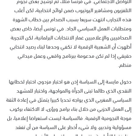
التواصل الاجتماعي. في فرنسا مثلا، تم ترشيح بعض نجوم
التلفزيون ومشاهير اليوتيوب ضمن لوائح انتخابية، لكن أغلب
هذه التجارب انتهت سريعا بسبب الصدام بين خطاب الشهرة
ومتطلبات العمل السياسي الجاد. في تونس أيضا، خاض بعض
الصحافيين والإعلاميين غمار الانتخابات البرلمانية، لكن التجربة
أظهرت أن الشعبية الرقمية لا تكفي وحدها لبناء رصيد انتخابي
حقيقي إذا لم تكن مدعومة ببرنامج واقعي وعمل ميداني
منظم.
دخول مايسة إلى السياسة إذن هو اختبار مزدوج، اختبار لخطابها
النقدي الذي طالما تبنى الجرأة والمواجهة، واختبار للمشهد
السياسي المغربي الذي يواجه تحديا كبيرا يتمثل في إعادة الثقة
إلى العمل الحزبي من خلال بناء برامج ورؤى، لا الاكتفاء بركوب
موجة النجومية الرقمية. فالسياسة ليست استعراضا إعلاميا، بل
مسؤولية وتدبير، ولا شيء أخطر على السياسة من أن تفقد
وظيفتها التأطيرية وتتحول إلى سباق على الأضواء.