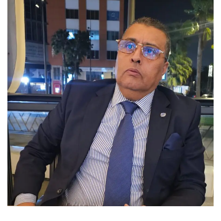
س
ل
ب
ر
ي
د
ا
إ
ل
ك
ت
ر
و
ن
ي
ا