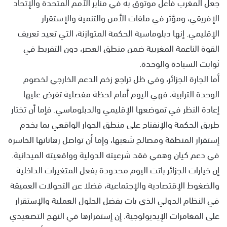
جعل المغرب فاعل موثوق به في منابر الأمم المتحدة والإتحاد
الإفريقي، ومؤثر في ملفات الأمن والتنمية والإستقرار
الإقليمي. إنها دبلوماسية الحكمة المتوازنة، التي تعيد تعريف
القوة الناعمة المغربية ضمن منطق العصر، دون التفريط في
ثوابت السيادة والوحدة.
أما الجارة الجزائر، وفي ظل تراجع زخم الدعم الخارجي لخصوم
الوحدة الترابية، فهي اليوم أمام لحظة مفصلية تفرض عليها
إعادة النظر في تموضعها الإقليمي والدبلوماسي. فإما أن تختار
طريق الحكمة والإنفتاح على منطق الحوار الواقعي بما يخدم
إستقرار المنطقة ومصالح شعبها، وإما أن تواصل رهاناتها الخاسرة
في دعم كيان وهمي فقد شرعيته الدولية وواقعيته الميدانية.
إن خيارات الجزائر باتت اليوم محدودة بفعل المتغيرات الداخلية
والضغوط الإقتصادية والإجتماعية، فضلا عن التحولات العميقة
في النظام الدولي الذي بات يفضل الحلول العملية والإستقرار
على المغامرات الإيديولوجية. إن إستمرارها في النهج التصعيدي