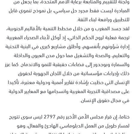
ولجنة للتقييم والمتابعة برعاية الأمم المتحدة، بما يجعل من
المبادرة ليست فقط مجرد حل سياسي، بل نموذج تنموي قابل
للتطبيق ورافعة لبناء الثقة.
لقد جسد المغرب و من خلال مخطط التنمية بالأقاليم الجنوبية،
ترجمة فعلية لروح الحكم الذاتي، إذ أوكل لأبناء الصحراء المغربية
إدارة شؤونهم بأنفسهم، وأطلق مشاريع كبرى في البنية التحتية
والتعليم، والصحة والتشغيل مما حول مدن العيون والداخلة
والسمارة وبوجدور إلى فضاءات حقيقية للنمو والاندماج. كما عزز
ذلك بإجراءات مؤسساتية من خلال اللجان الجهوية لحقوق
الإنسان التي حظيت بإشادة تقارير أممية ودولية معتبرة، تأكيدا
على مصداقية التجربة المغربية وانسجامها مع المعايير الدولية
في مجال حقوق الإنسان.
ختاما، إن قرار مجلس الأمن الأخير رقم 2797 ليس سوى تتويج
لمسار طويل من العمل الدبلوماسي الهادئ والفعال، وهو
بمثابة إعلان لمرحلة جديدة عنوانها الإنتقال من شرعية الإعتراف