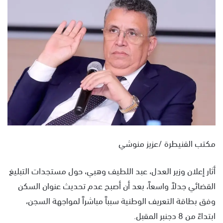
ل
ب
ر
ي
د
ا
إ
ل
ك
ت
ر
و
مكتب القنيطرة /عزيز منوشي
ن
ي
أثار إعلان وزير العدل، عبد اللطيف وهبي، حول مستجدات التبليغ
ا
القضائي جدلاً واسعاً، بعد أن أصبح عدم تحديث عنوان السكن
وفق بطاقة التعريف الوطنية سبباً مباشراً لمواجهة السجن،
ابتداءً من 8 دجنبر المقبل.