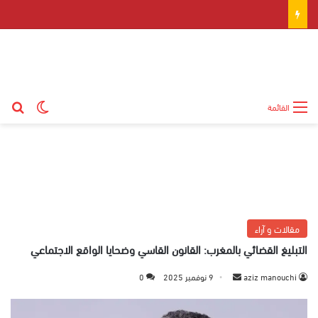
بح
الوضع ال
القائمة
مقالات و آراء
التبليغ القضائي بالمغرب: القانون القاسي وضحايا الواقع الاجتماعي
aziz manouchi
أ
9 نوفمبر 2025
0
ر
س