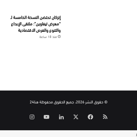
إنزكان تحتضن النسخة الخامسة لـ
“معرض تيفاوين”: ملتقى الإبداع
والتنوع والفرص الاقتصادية
منذ 18 ساعة
© حقوق النشر 2026، جميع الحقوق محفوظة هنا24
ملخص
‫X
فيسبوك
لينكدإن
‫YouTube
انستقرام
الموقع
ر