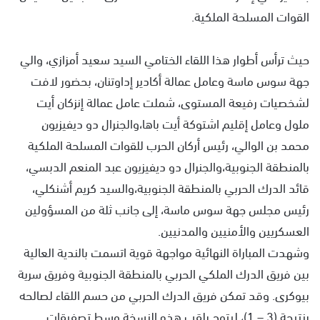
القوات المسلحة الملكية.
حيث ​ترأس أطوار هذا اللقاء الختامي السيد سعيد أمزازي، والي
جهة سوس ماسة وعامل عمالة أكادير إداوتنان، بحضور لافت
لشخصيات رفيعة المستوى، شملت ​عامل عمالة إنزكان أيت
ملول وعامل إقليم اشتوكة أيت باها،و​الجنرال دو ديفيزيون
محمد بن الوالي، رئيس أركان الحرب للقوات المسلحة الملكية
بالمنطقة الجنوبية،و​الجنرال دو ديفيزيون عبد المنعم الدبسي،
قائد الدرك الحربي بالمنطقة الجنوبية،و​السيد كريم أشنكلي،
رئيس مجلس جهة سوس ماسة، إلى جانب ثلة من المسؤولين
العسكريين والأمنيين والمدنيين.
و​شهدت المباراة النهائية مواجهة قوية اتسمت بالندية العالية
بين فريق الدرك الملكي الحربي بالمنطقة الجنوبية وفريق سرية
بيوكرى. وقد تمكن فريق الدرك الحربي من حسم اللقاء لصالحه
بنتيجة (3 – 1)، ليتوج بلقب هذه النسخة وسط تصفيقات