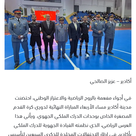
س
ل
ب
ر
ي
د
ا
إ
ل
ك
ت
أكادير – عزيز الصالحي
ر
و
​في أجواء مفعمة بالروح الرياضية والاعتزاز الوطني، احتضنت
ن
مدينة أكادير مساء الأربعاء المباراة النهائية لدوري كرة القدم
ي
ا
المصغرة الخاص بوحدات الدرك الملكي الجهوي. ويأتي هذا
العرس الرياضي، الذي نظمته القيادة الجهوية للدرك الملكي
بأكادير، في إطار الاحتفالات المخلدة للذكرى السبعين لتأسيس