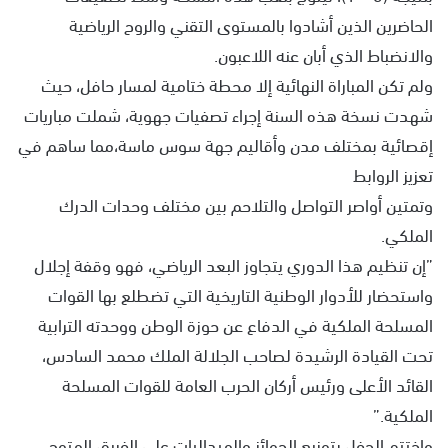
الحاضرين الذين أشادوا بالمستوى التقني والروح الرياضية
والانضباط الذي أبان عنه اللاعبون.
و​لم تكن المباراة النهائية إلا محطة ختامية لمسار حافل، حيث
شهدت نسخة هذه السنة إجراء ​تصفيات جهوية، شملت مباريات
إقصائية بمختلف مدن وأقاليم جهة سوس ماسة،مما ساهم في
تعزيز الروابط
​وتمتين أواصر التواصل والتلاحم بين مختلف وحدات الدرك
الملكي.
​”إن تنظيم هذا الدوري يتجاوز البعد الرياضي، فهو وقفة إجلال
واستحضار للأدوار الوطنية التاريخية التي تضطلع بها القوات
المسلحة الملكية في الدفاع عن حوزة الوطن ووحدته الترابية
تحت القيادة الرشيدة لصاحب الجلالة الملك محمد السادس،
القائد الأعلى ورئيس أركان الحرب العامة للقوات المسلحة
الملكية.”
​واختتم الحفل بتوزيع الجوائز والميداليات على الفريق المتوج