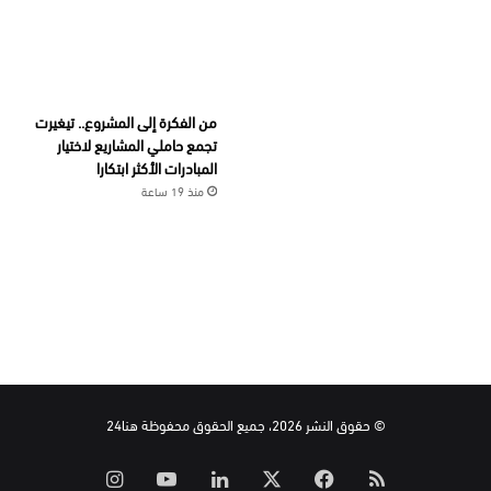
من الفكرة إلى المشروع.. تيغيرت
تجمع حاملي المشاريع لاختيار
المبادرات الأكثر ابتكارا
منذ 19 ساعة
© حقوق النشر 2026، جميع الحقوق محفوظة هنا24
ملخص
‫X
فيسبوك
لينكدإن
‫YouTube
انستقرام