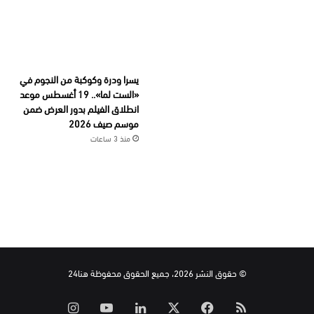
يسرا ودرة وكوكبة من النجوم في
«الست لما».. 19 أغسطس موعد
انطلاق الفيلم بدور العرض ضمن
موسم صيف 2026
منذ 3 ساعات
© حقوق النشر 2026، جميع الحقوق محفوظة هنا24
ملخص
‫X
فيسبوك
لينكدإن
‫YouTube
انستقرام