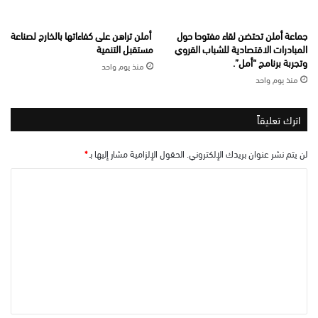
جماعة أملن تحتضن لقاء مفتوحا حول
أملن تراهن على كفاءاتها بالخارج لصناعة
المبادرات الاقتصادية للشباب القروي
مستقبل التنمية
وتجربة برنامج “أمل”.
منذ يوم واحد
منذ يوم واحد
اترك تعليقاً
لن يتم نشر عنوان بريدك الإلكتروني.
الحقول الإلزامية مشار إليها بـ
*
ا
ل
ت
ع
ل
ي
ق