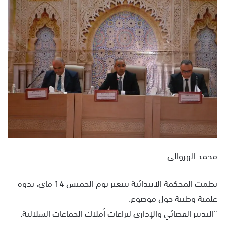
س
ل
ب
ر
ي
د
ا
إ
ل
ك
ت
ر
و
محمد الهروالي
ن
ي
نظمت المحكمة الابتدائية بتنغير يوم الخميس 14 ماي، ندوة
ا
علمية وطنية حول موضوع:
“التدبير القضائي والإداري لنزاعات أملاك الجماعات السلالية: