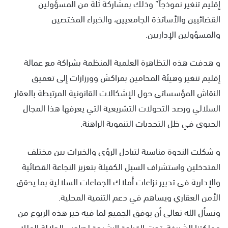
إقليم تنغير نموذجاً” وذلك بمشاركة ثلة من المسؤولين
القضائيين والأساتذة الجامعيين، والخبراء المختصين
والمسؤولين الإداريين.
و هدفت هذه التظاهرة العلمية المنظمة بشراكة مع عمالة
إقليم تنغير وهيئة المحامين بمراكش وورزازات إلى تعميق
النقاش المؤسساتي حول الإشكالات القانونية المرتبطة بالعقار
السلالي ورصد التحولات التشريعية التي يعرفها هذا المجال
الحيوي في ظل التحديات التنموية الراهنة.
و شكلت الندوة مناسبة لتبادل الرؤى والخبرات بين مختلف
المتدخلين واستشراف السبل الكفيلة بتعزيز النجاعة القضائية
والإدارية في تدبير نزاعات أملاك الجماعات السلالية بما يحقق
الأمن العقاري ويساهم في دعم التنمية المحلية.
ونسأل الله تعالى أن يوفق الجميع لما فيه خير هذه الربوع من
مملكتنا الشريفة، تحت القيادة الرشيدة لصاحب الجلالة الملك