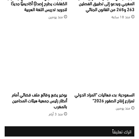
المغربي ويدعو إلى تطبيق الفصلين
الكفاءات يطرح إصدارًا أكاديميًا جديدًا
263 و265 من القانون الجنائي
لتجويد تدريس اللغة العربية
منذ 18 ساعة
منذ يومين
السعودية: بدء فعاليات “المزاد الدولي
بوخير يضع وقائع ملف قضائي أمام
لمزارع إنتاج الصقور 2026”
أنظار رئيس جمعية هيئات المحامين
بالمغرب
منذ يومين
منذ 3 أيام
اترك تعليقاً