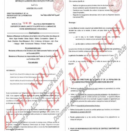
ل
ب
ر
ي
د
ا
إ
ل
ك
ت
ر
و
ن
ي
ا