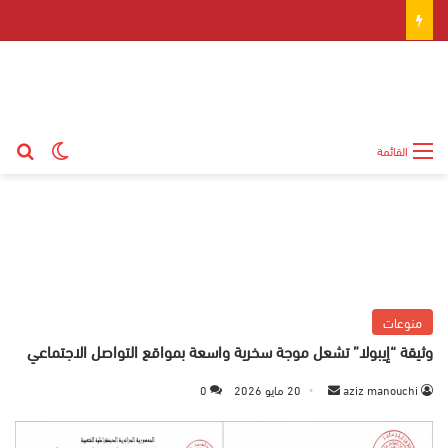
بح
الوضع ال
القائمة
منوعات
وثيقة “إيبولا” تشعل موجة سخرية واسعة بمواقع التواصل الاجتماعي
aziz manouchi
أ
20 مايو 2026
0
ر
س