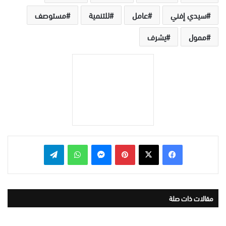
سيدي إفني
عامل
للتنمية‬‬‬‬‬
مستوصف
ممول
يشرف
بينتيريست
ماسنجر
واتساب
تيلقرام
مقالات ذات صلة