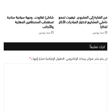
من الفكرة إلى المشروع.. تيغيرت تجمع
شاطئ تغازوت.. وجهة سياحية ساحرة
حاملي المشاريع لاختيار المبادرات الأكثر
تستقطب المصطافين المغاربة
ابتكارا
والأجانب
منذ يومين
منذ يومين
اترك تعليقاً
لن يتم نشر عنوان بريدك الإلكتروني.
الحقول الإلزامية مشار إليها بـ
*
ا
ل
ت
ع
ل
ي