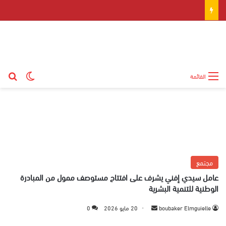
بح
الوضع ال
القائمة
مجتمع
عامل سيدي إفني يشرف على افتتاح مستوصف ممول من المبادرة
الوطنية للتنمية البشرية
boubaker Elmguielle
أ
20 مايو 2026
0
ر