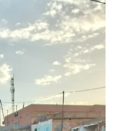
ر
ي
د
ا
إ
ل
ك
ت
ر
و
ن
ي
ا