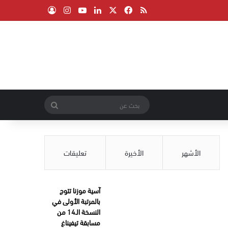
‫X
فيسبوك
ملخص الموقع RSS
لينكدإن
‫YouTube
انستقرام
تسجيل الدخول
بحث
عن
الأشهر
الأخيرة
تعليقات
آسية موزنا تتوج
بالمرتبة الأولى في
النسخة الـ14 من
مسابقة تيفيناغ