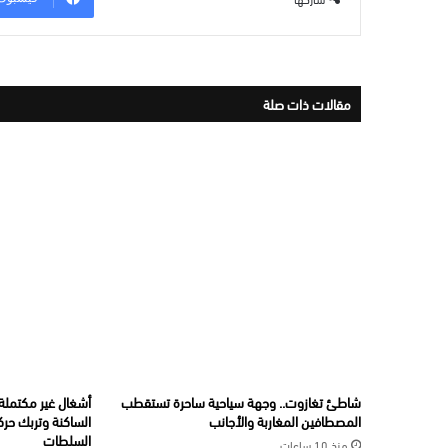
مقالات ذات صلة
شاطئ تغازوت.. وجهة سياحية ساحرة تستقطب
أشغال غير مكتملة ب
المصطافين المغاربة والأجانب
الساكنة وتربك حرك
السلطات
منذ 10 ساعات