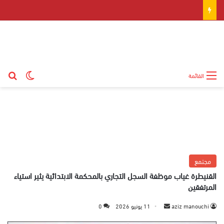
بح
الوضع ال
القائمة
مجتمع
القنيطرة غياب موظفة السجل التجاري بالمحكمة الابتدائية يثير استياء
المرتفقين
aziz manouchi
أ
11 يونيو 2026
0
ر