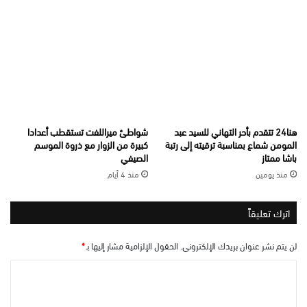
هنا24 تتقدم بأحر التهاني للسيد عبد
شواطئ ميراللفت تستقطب أعدادا
المومن شماع بمناسبة ترقيته إلى رتبة
كبيرة من الزوار مع ذروة الموسم
باشا ممتاز
الصيفي
منذ يومين
منذ 4 أيام
اترك تعليقاً
لن يتم نشر عنوان بريدك الإلكتروني.
الحقول الإلزامية مشار إليها بـ
*
ا
ل