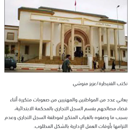
س
ل
ب
ر
ي
د
ا
إ
ل
ك
ت
نكتب القنيطرة/عزيز منوشي
ر
و
ن
يعاني عدد من المواطنين والمهنيين من صعوبات متكررة أثناء
ي
قضاء مصالحهم بقسم السجل التجاري بالمحكمة الابتدائية،
ا
بسبب ما وصفوه بالغياب المتكرر لموظفة السجل التجاري وعدم
التزامها بأوقات العمل الإدارية بالشكل المطلوب.