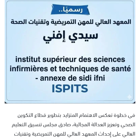
س
ل
ب
ر
ي
د
ا
إ
ل
ك
ت
ر
و
ن
ي
في خطوة تعكس الاهتمام المتزايد بتطوير قطاع التكوين
ا
الصحي وتعزيز العدالة المجالية، صادق مجلس تنسيق التعليم
العالي على إحداث المعهد العالي للمهن التمريضية وتقنيات