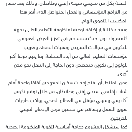
الصحة بكل من مدينتي سيدي إفني وطانطان، وذلك بعد مسار
من الترافع المؤسساتي والعمل المتواصل الذي أثمر هذا
المكسب التنموي الهام.
ويعد هذا القرار إضافة نوعية لمنظومة التعليم العالي بجهة
كلميم واد نون، حيث سيساهم في تعزيز العرض العمومي
للتكوين في مجالات التمريض وتقنيات الصحة، وتقريب
مؤسسات التعليم العالي من أبناء المنطقة، بما يتيح فرصا أكبر
للولوج إلى تكوين متخصص دون الحاجة إلى التنقل نحو مدن
أخرى.
ومن المنتظر أن يفتح إحداث هذين المعهدين آفاقا واعدة أمام
شباب إقليمي سيدي إفني وطانطان، من خلال توفير تكوين
أكاديمي ومهني مؤهل في القطاع الصحي، يواكب حاجيات
سوق الشغل ويساهم في تحسين فرص الإدماج المهني
للخريجين.
كما سيشكل المشروع دعامة أساسية لتقوية المنظومة الصحية