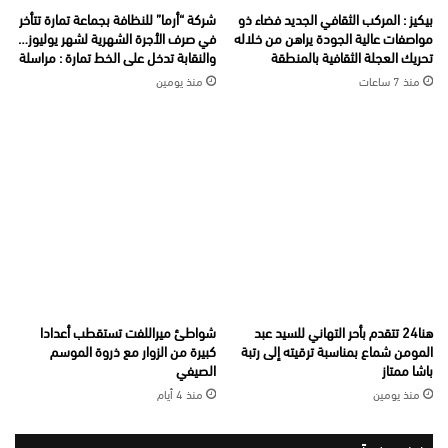
بيكيز : المركب الثقافي الجديد فضاء ذو
شركة “أرما” للنظافة بجماعة تمارة تتأخر
مواصفات عالية الجودة يراهن من خلاله
في صرف الأجرة الشهرية لشهر يوليوز…
تحريك العجلة الثقافية بالمنطقة
والنقابة تدخل على الخط تمارة : مراسلة
منذ 7 ساعات
منذ يومين
هنا24 تتقدم بأحر التهاني للسيد عبد
شواطئ ميراللفت تستقطب أعدادا
المومن شماع بمناسبة ترقيته إلى رتبة
كبيرة من الزوار مع ذروة الموسم
باشا ممتاز
الصيفي
منذ يومين
منذ 4 أيام