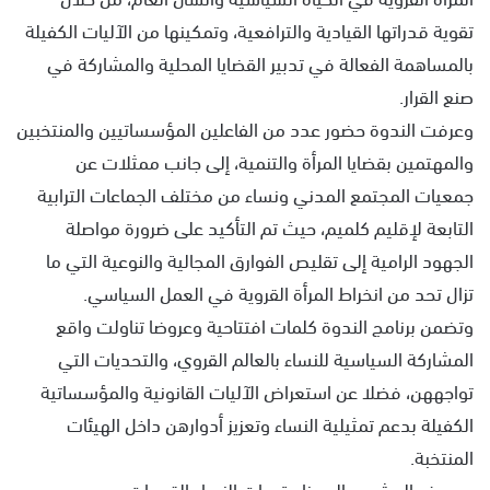
تقوية قدراتها القيادية والترافعية، وتمكينها من الآليات الكفيلة
بالمساهمة الفعالة في تدبير القضايا المحلية والمشاركة في
صنع القرار.
وعرفت الندوة حضور عدد من الفاعلين المؤسساتيين والمنتخبين
والمهتمين بقضايا المرأة والتنمية، إلى جانب ممثلات عن
جمعيات المجتمع المدني ونساء من مختلف الجماعات الترابية
التابعة لإقليم كلميم، حيث تم التأكيد على ضرورة مواصلة
الجهود الرامية إلى تقليص الفوارق المجالية والنوعية التي ما
تزال تحد من انخراط المرأة القروية في العمل السياسي.
وتضمن برنامج الندوة كلمات افتتاحية وعروضا تناولت واقع
المشاركة السياسية للنساء بالعالم القروي، والتحديات التي
تواجههن، فضلا عن استعراض الآليات القانونية والمؤسساتية
الكفيلة بدعم تمثيلية النساء وتعزيز أدوارهن داخل الهيئات
المنتخبة.
ويهدف المشروع إلى بناء قدرات النساء القرويات، ودعم