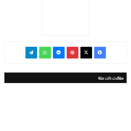
بينتيريست
ماسنجر
واتساب
تيلقرام
مقالات ذات صلة