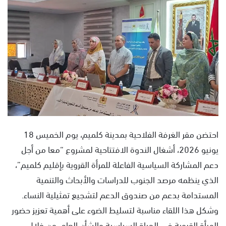
س
ل
ب
ر
ي
د
ا
إ
ل
ك
ت
احتضن مقر الغرفة الفلاحية بمدينة كلميم، يوم الخميس 18
ر
يونيو 2026، أشغال الندوة الافتتاحية لمشروع “معا من أجل
و
دعم المشاركة السياسية الفاعلة للمرأة القروية بإقليم كلميم”،
ن
ي
الذي ينظمه مرصد الجنوب للدراسات والأبحاث والتنمية
ا
المستدامة بدعم من صندوق الدعم لتشجيع تمثيلية النساء.
وشكل هذا اللقاء مناسبة لتسليط الضوء على أهمية تعزيز حضور
المرأة القروية في الحياة السياسية والشأن العام، من خلال