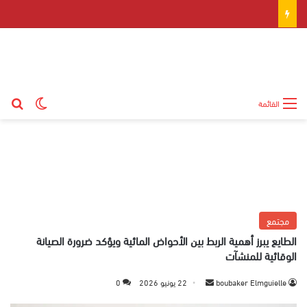
بح
الوضع ال
القائمة
مجتمع
الطايع يبرز أهمية الربط بين الأحواض المائية ويؤكد ضرورة الصيانة
الوقائية للمنشآت
boubaker Elmguielle
أ
22 يونيو 2026
0
ر