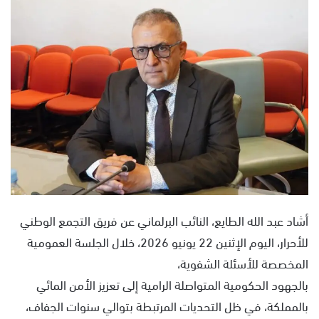
س
ل
ب
ر
ي
د
ا
إ
ل
ك
ت
ر
و
أشاد عبد الله الطايع، النائب البرلماني عن فريق التجمع الوطني
ن
للأحرار، اليوم الإثنين 22 يونيو 2026، خلال الجلسة العمومية
ي
المخصصة للأسئلة الشفوية،
ا
بالجهود الحكومية المتواصلة الرامية إلى تعزيز الأمن المائي
بالمملكة، في ظل التحديات المرتبطة بتوالي سنوات الجفاف،