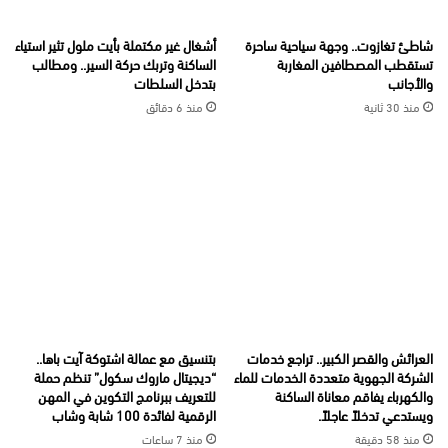
شاطئ تغازوت.. وجهة سياحية ساحرة
أشغال غير مكتملة بأيت ملول تثير استياء
تستقطب المصطافين المغاربة
الساكنة وتربك حركة السير.. ومطالب
والأجانب
بتدخل السلطات
منذ 30 ثانية
منذ 6 دقائق
العرائش والقصر الكبير.. تراجع خدمات
بتنسيق مع عمالة اشتوكة آيت باها..
الشركة الجهوية متعددة الخدمات للماء
“ديجيتال ماروك سكول” تنظم حملة
والكهرباء يفاقم معاناة الساكنة
للتعريف ببرنامج التكوين في المهن
ويستدعي تدخلاً عاجلاً.
الرقمية لفائدة 100 شابة وشاب
منذ 58 دقيقة
منذ 7 ساعات