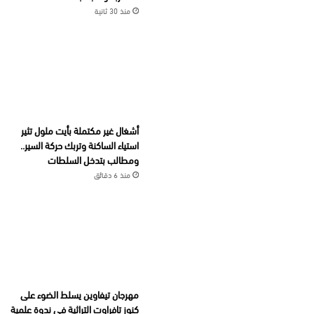
منذ 30 ثانية
أشغال غير مكتملة بأيت ملول تثير
استياء الساكنة وتربك حركة السير..
ومطالب بتدخل السلطات
منذ 6 دقائق
مهرجان تيفاوين يسلط الضوء على
كنوز تافراوت التراثية في ندوة علمية