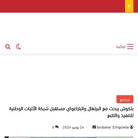
بح
الوضع ال
القائمة
مجتمع
بلكوش يبحث مع البرتغال والباراغواي مستقبل شبكة الآليات الوطنية
للتنفيذ والتتبع
boubaker Elmguielle
أ
24 يونيو 2026
0
ر