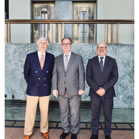
س
ل
ب
ر
ي
د
ا
إ
ل
ك
ت
ر
و
ن
ي
ا