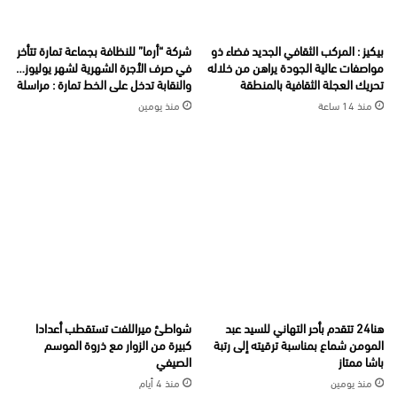
بيكيز : المركب الثقافي الجديد فضاء ذو
شركة “أرما” للنظافة بجماعة تمارة تتأخر
مواصفات عالية الجودة يراهن من خلاله
في صرف الأجرة الشهرية لشهر يوليوز…
تحريك العجلة الثقافية بالمنطقة
والنقابة تدخل على الخط تمارة : مراسلة
منذ 14 ساعة
منذ يومين
هنا24 تتقدم بأحر التهاني للسيد عبد
شواطئ ميراللفت تستقطب أعدادا
المومن شماع بمناسبة ترقيته إلى رتبة
كبيرة من الزوار مع ذروة الموسم
باشا ممتاز
الصيفي
منذ يومين
منذ 4 أيام