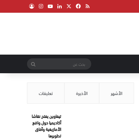
‫X
فيسبوك
ملخص الموقع RSS
لينكدإن
‫YouTube
انستقرام
تسجيل الدخول
بحث
عن
الأشهر
الأخيرة
تعليقات
تيفاوين يفتح نقاشا
أكاديميا حول واقع
الأمازيغية وآفاق
تطويرها