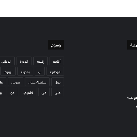
رعية
وسوم
أكادير
إقليم
الدورة
الوطني
الوطنية
ب
بمدينة
تيزنيت
حول
سلطنة عمان
سوس
عا
على
في
كلميم.
من
و
وصية