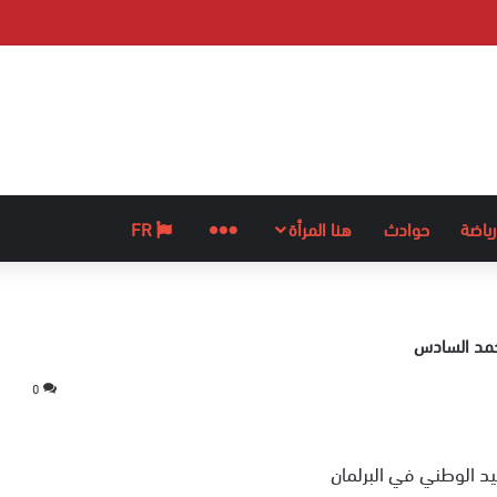
رياضة
حوادث
هنا المرأة
المزيد
FR
محمد السادس
0
د الوطني في البرلمان