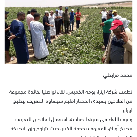
ل
ب
ر
ي
د
ا
إ
ل
ك
ت
محمد قرابطي
ر
و
نظمت شركة إينزا، يومه الخميس، لقاء تواصليا لفائدة مجموعة
ن
من الفلاحين بسيدي المختار اقليم شيشاوة، للتعريف ببطيخ
ي
ا
اوراغ.
وعرف اللقاء في فترته الصباحية، استقبال الفلاحين للتعريف
ببطيخ أوراغ، المعروف بحجمه الكبير، حيث يتراوح وزن البطيخة
الواحدة بين 5 و 7 كيلوغرام.