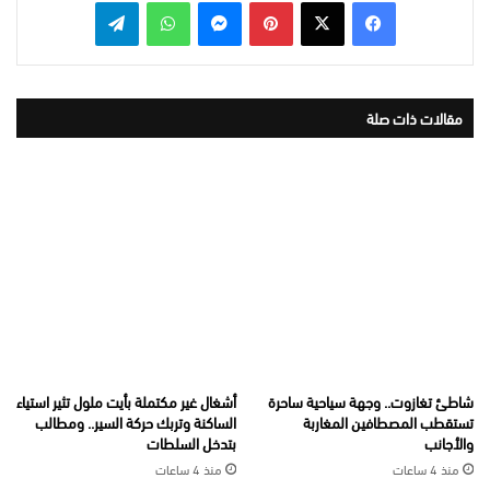
بينتيريست
ماسنجر
واتساب
تيلقرام
مقالات ذات صلة
شاطئ تغازوت.. وجهة سياحية ساحرة
أشغال غير مكتملة بأيت ملول تثير استياء
تستقطب المصطافين المغاربة
الساكنة وتربك حركة السير.. ومطالب
والأجانب
بتدخل السلطات
منذ 4 ساعات
منذ 4 ساعات