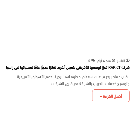
الناشر
منذ 4 أيام
0
شركة RAKICT تعزز توسعها الأفريقي بتعيين ألفريد نكانزا مديرًا عامًا لعملياتها في زامبيا
كتب : ماهر بدر م. علاء سعفان: خطوة استراتيجية لدعم الأسواق الأفريقية
وتوسيع خدمات التدريب بالشراكة مع كبرى الشركات…
أكمل القراءة »