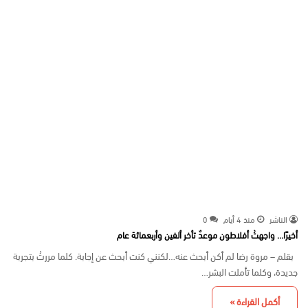
الناشر
منذ 4 أيام
0
أخيرًا… واجهتُ أفلاطون موعدٌ تأخر ألفين وأربعمائة عام
بقلم – مروة رضا لم أكن أبحث عنه…لكنني كنت أبحث عن إجابة. كلما مررتُ بتجربة
جديدة، وكلما تأملت البشر…
أكمل القراءة »