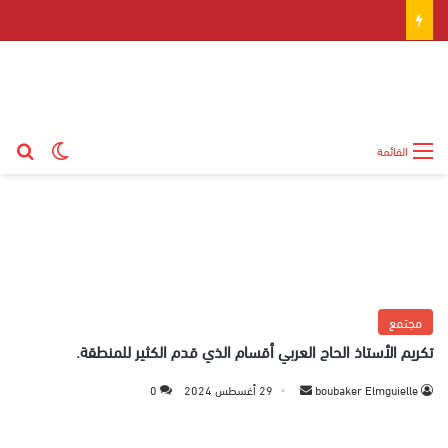
بح
الوضع ال
القائمة
مجتمع
تكريم الأستاذ الحاج العربي أقسام الذي قدم الكثير للمنطقة.
boubaker Elmguielle
أ
29 أغسطس 2024
0
ر
س