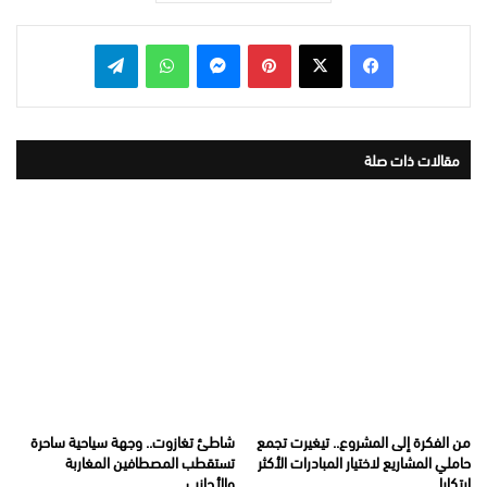
بينتيريست
ماسنجر
واتساب
تيلقرام
مقالات ذات صلة
من الفكرة إلى المشروع.. تيغيرت تجمع
شاطئ تغازوت.. وجهة سياحية ساحرة
حاملي المشاريع لاختيار المبادرات الأكثر
تستقطب المصطافين المغاربة
ابتكارا
والأجانب