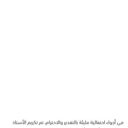
ل
ب
ر
ي
د
ا
إ
ل
ك
ت
ر
و
ن
ي
ا
في أجواء احتفالية مليئة بالتقدير والاحترام، تم تكريم الأستاذ